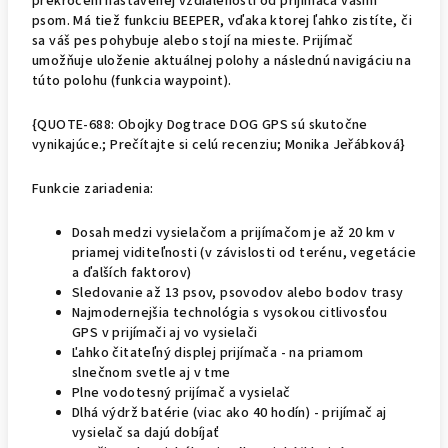
prekročení nastavenej vzdialenosti od prijímača vašim
psom. Má tiež funkciu BEEPER, vďaka ktorej ľahko zistíte, či
sa váš pes pohybuje alebo stojí na mieste. Prijímač
umožňuje uloženie aktuálnej polohy a následnú navigáciu na
túto polohu (funkcia waypoint).
{QUOTE-688: Obojky Dogtrace DOG GPS sú skutočne
vynikajúce.; Prečítajte si celú recenziu; Monika Jeřábková}
Funkcie zariadenia:
Dosah medzi vysielačom a prijímačom je až 20 km v
priamej viditeľnosti (v závislosti od terénu, vegetácie
a ďalších faktorov)
Sledovanie až 13 psov, psovodov alebo bodov trasy
Najmodernejšia technológia s vysokou citlivosťou
GPS v prijímači aj vo vysielači
Ľahko čitateľný displej prijímača - na priamom
slnečnom svetle aj v tme
Plne vodotesný prijímač a vysielač
Dlhá výdrž batérie (viac ako 40 hodín) - prijímač aj
vysielač sa dajú dobíjať