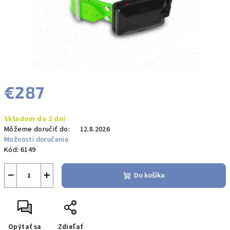
€287
Jednotková
Skladom do 2 dní
cena:
Môžeme doručiť do:
12.8.2026
Možnosti doručenia
Kód:
6149
−
+
Do košíka
Opýtať sa
Zdieľať