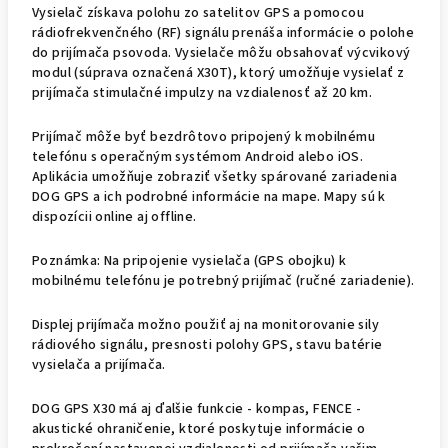
Vysielač získava polohu zo satelitov GPS a pomocou
rádiofrekvenčného (RF) signálu prenáša informácie o polohe
do prijímača psovoda. Vysielače môžu obsahovať výcvikový
modul (súprava označená X30T), ktorý umožňuje vysielať z
prijímača stimulačné impulzy na vzdialenosť až 20 km.
Prijímač môže byť bezdrôtovo pripojený k mobilnému
telefónu s operačným systémom Android alebo iOS.
Aplikácia umožňuje zobraziť všetky spárované zariadenia
DOG GPS a ich podrobné informácie na mape. Mapy sú k
dispozícii online aj offline.
Poznámka: Na pripojenie vysielača (GPS obojku) k
mobilnému telefónu je potrebný prijímač (ručné zariadenie).
Displej prijímača možno použiť aj na monitorovanie sily
rádiového signálu, presnosti polohy GPS, stavu batérie
vysielača a prijímača.
DOG GPS X30 má aj ďalšie funkcie - kompas, FENCE -
akustické ohraničenie, ktoré poskytuje informácie o