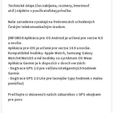
Technické údaje (čas nabíjania, rozmery, hmotnosť
atď.) nájdete v používateľskej príručke.
Naše zariadenia vysielajú na frekvenciách schválených
Českým telekomunikačným úradom.
{INFOBOX:Aplikácia pre OS Android je určená pre verzie 6.0
a novšie.
Aplikácia pre iOS je určená pre verzie 14.0 a novšie.
Kompatibilné hodinky: Apple Watch, Samsung Galaxy
Watch4/Watch5 a iné hodinky so systémom OS Wear.
Aplikácia Garmin je k dispozícii v dvoch verziách:
- Dogtrace GPS 2.0 pre väčšinu inteligentných hodiniek
Garmin
- Dogtrace GPS 2.0 Lite pre lacnejšie typy hodiniek s malou
pamäťou}
Prečítajte si skúsenosti našich zákazníkov s GPS obojkami
pre psov.