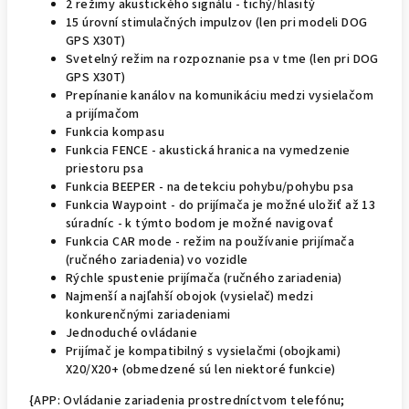
2 režimy akustického signálu - tichý/hlasitý
15 úrovní stimulačných impulzov (len pri modeli DOG
GPS X30T)
Svetelný režim na rozpoznanie psa v tme (len pri DOG
GPS X30T)
Prepínanie kanálov na komunikáciu medzi vysielačom
a prijímačom
Funkcia kompasu
Funkcia FENCE - akustická hranica na vymedzenie
priestoru psa
Funkcia BEEPER - na detekciu pohybu/pohybu psa
Funkcia Waypoint - do prijímača je možné uložiť až 13
súradníc - k týmto bodom je možné navigovať
Funkcia CAR mode - režim na používanie prijímača
(ručného zariadenia) vo vozidle
Rýchle spustenie prijímača (ručného zariadenia)
Najmenší a najľahší obojok (vysielač) medzi
konkurenčnými zariadeniami
Jednoduché ovládanie
Prijímač je kompatibilný s vysielačmi (obojkami)
X20/X20+ (obmedzené sú len niektoré funkcie)
{APP: Ovládanie zariadenia prostredníctvom telefónu;