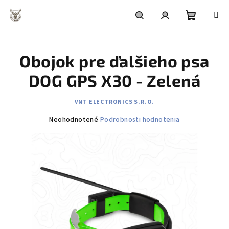
Prejsť
na
obsah
Nákupn
Hľadať
Prihlásenie
Obojok pre ďalšieho psa
košík
DOG GPS X30 - Zelená
VNT ELECTRONICS S.R.O.
Priemerné
Neohodnotené
Podrobnosti hodnotenia
hodnotenie
produktu
je
0,0
z
5
hviezdičiek.