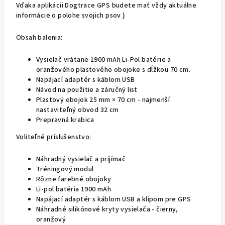
Vďaka aplikácii Dogtrace GPS budete mať vždy aktuálne
informácie o polohe svojich psov }
Obsah balenia:
Vysielač vrátane 1900 mAh Li-Pol batérie a
oranžového plastového obojoke s dĺžkou 70 cm.
Napájací adaptér s káblom USB
Návod na použitie a záručný list
Plastový obojok 25 mm × 70 cm - najmenší
nastaviteľný obvod 32 cm
Prepravná krabica
Voliteľné príslušenstvo:
Náhradný vysielač a prijímač
Tréningový modul
Rôzne farebné obojoky
Li-pol batéria 1900 mAh
Napájací adaptér s káblom USB a klipom pre GPS
Náhradné silikónové kryty vysielača - čierny,
oranžový