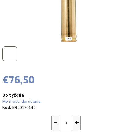
€76,50
Jednotková
Do týždňa
cena:
Možnosti doručenia
Kód:
NR20170142
−
+