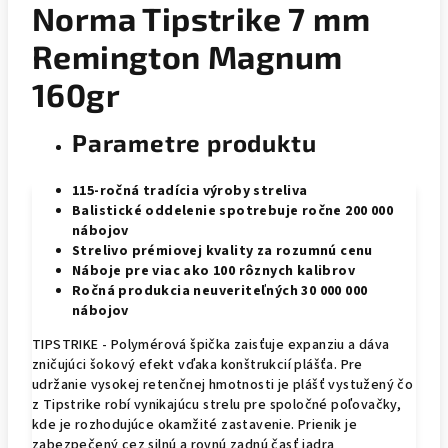
Norma Tipstrike 7 mm
Remington Magnum
160gr
Parametre produktu
115-ročná tradícia výroby streliva
Balistické oddelenie spotrebuje ročne 200 000
nábojov
Strelivo prémiovej kvality za rozumnú cenu
Náboje pre viac ako 100 rôznych kalibrov
Ročná produkcia neuveriteľných 30 000 000
nábojov
TIPSTRIKE - Polymérová špička zaisťuje expanziu a dáva
zničujúci šokový efekt vďaka konštrukcií plášťa. Pre
udržanie vysokej retenčnej hmotnosti je plášť vystužený čo
z Tipstrike robí vynikajúcu strelu pre spoločné poľovačky,
kde je rozhodujúce okamžité zastavenie. Prienik je
zabezpečený cez silnú a rovnú zadnú časť jadra