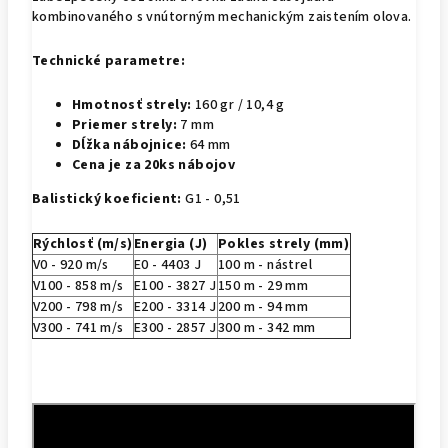
kombinovaného s vnútorným mechanickým zaistením olova.
Technické parametre:
Hmotnosť strely:
160 gr / 10,4 g
Priemer strely:
7 mm
Dĺžka nábojnice:
64 mm
Cena je za 20ks nábojov
Balistický koeficient:
G1 - 0,51
Rýchlosť (m/s)
Energia (J)
Pokles strely (mm)
V0 - 920 m/s
E0 - 4403 J
100 m - nástrel
V100 - 858 m/s
E100 - 3827 J
150 m -
29
mm
V200 - 798 m/s
E200 - 3314 J
200 m -
94
mm
V300 - 741 m/s
E300 - 2857 J
300 m -
342 mm