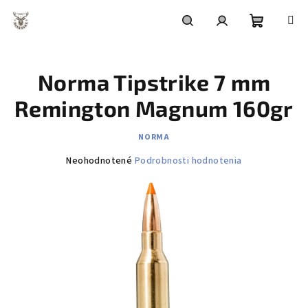
Prejsť
na
obsah
Nákupn
Hľadať
Prihlásenie
Norma Tipstrike 7 mm
košík
Remington Magnum 160gr
NORMA
Priemerné
Neohodnotené
Podrobnosti hodnotenia
hodnotenie
produktu
je
0,0
z
5
hviezdičiek.