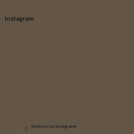
Z
á
p
Instagram
ä
t
i
e
Sledovať na Instagrame