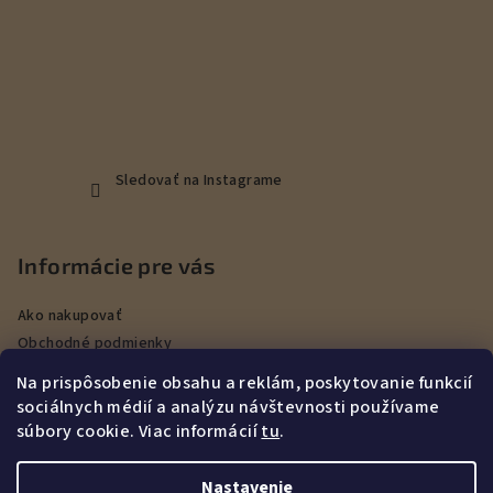
Sledovať na Instagrame
Informácie pre vás
Ako nakupovať
Obchodné podmienky
Podmienky ochrany osobných údajov
Na prispôsobenie obsahu a reklám, poskytovanie funkcií
Veľkoobchod
sociálnych médií a analýzu návštevnosti používame
Kontakty
súbory cookie. Viac informácií
tu
.
Služby
Nastavenie