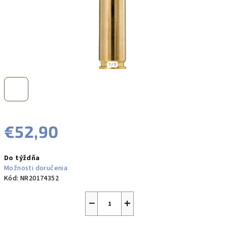
€52,90
Jednotková
Do týždňa
cena:
Možnosti doručenia
Kód:
NR20174352
−
+