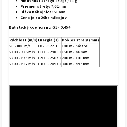
Hmotnosť strely:
170 gr / 11 g
Priemer strely:
7,62 mm
Dĺžka nábojnice:
51 mm
Cena je za 20ks nábojov
Balistický koeficient:
G1 - 0,454
Rýchlosť (m/s)
Energia (J)
Pokles strely (mm)
V0 - 800 m/s
E0 - 3522 J
100 m - nástrel
V100 - 736 m/s
E100 - 2981 J
150 m -
46
mm
V200 - 675 m/s
E200 - 2507 J
200 m -
141
mm
V300 - 617 m/s
E300 - 2093 J
300 m -
497 mm