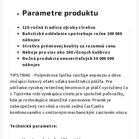
Parametre produktu
115-ročná tradícia výroby streliva
Balistické oddelenie spotrebuje ročne 200 000
nábojov
Strelivo prémiovej kvality za rozumnú cenu
Náboje pre viac ako 100 rôznych kalibrov
Ročná produkcia neuveriteľných 30 000 000
nábojov
TIPSTRIKE - Polymérová špička zaisťuje expanziu a dáva
zničujúci šokový efekt vďaka konštrukcií plášťa. Pre
udržanie vysokej retenčnej hmotnosti je plášť vystužený čo
z Tipstrike robí vynikajúcu strelu pre spoločné poľovačky,
kde je rozhodujúce okamžité zastavenie. Prienik je
zabezpečený cez silnú a rovnú zadnú časť jadra
kombinovaného s vnútorným mechanickým zaistením olova.
Technické parametre: