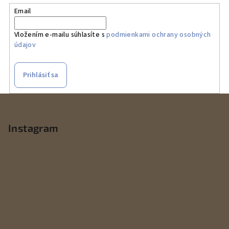
Email
Vložením e-mailu súhlasíte s
podmienkami ochrany osobných
údajov
Prihlásiť sa
Z
á
p
Instagram
ä
t
i
e