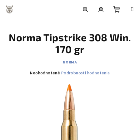
Prejsť
na
obsah
Nákupn
Hľadať
Prihlásenie
Norma Tipstrike 308 Win.
košík
170 gr
NORMA
Priemerné
Neohodnotené
Podrobnosti hodnotenia
hodnotenie
produktu
je
0,0
z
5
hviezdičiek.