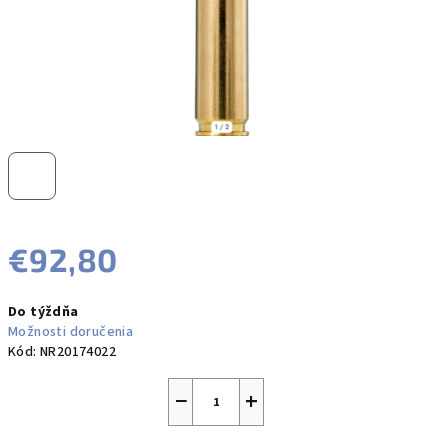
€92,80
Jednotková
Do týždňa
cena:
Možnosti doručenia
Kód:
NR20174022
−
+