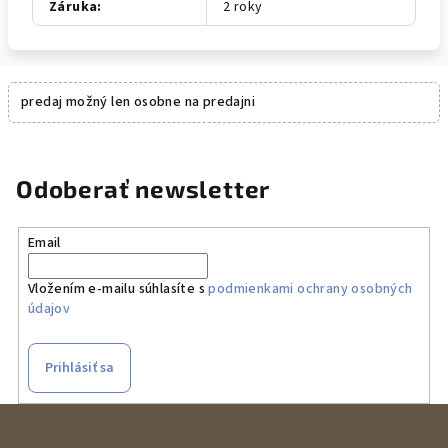
Záruka
:
2 roky
predaj možný len osobne na predajni
Odoberať newsletter
Email
Vložením e-mailu súhlasíte s
podmienkami ochrany osobných
údajov
Prihlásiť sa
Z
á