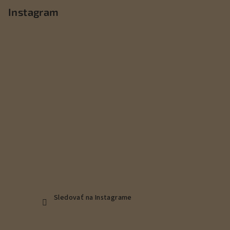
p
Instagram
ä
t
i
e
Sledovať na Instagrame