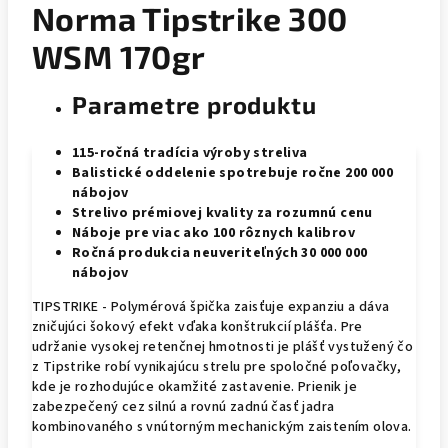
Norma Tipstrike 300
WSM 170gr
Parametre produktu
115-ročná tradícia výroby streliva
Balistické oddelenie spotrebuje ročne 200 000
nábojov
Strelivo prémiovej kvality za rozumnú cenu
Náboje pre viac ako 100 rôznych kalibrov
Ročná produkcia neuveriteľných 30 000 000
nábojov
TIPSTRIKE - Polymérová špička zaisťuje expanziu a dáva
zničujúci šokový efekt vďaka konštrukcií plášťa. Pre
udržanie vysokej retenčnej hmotnosti je plášť vystužený čo
z Tipstrike robí vynikajúcu strelu pre spoločné poľovačky,
kde je rozhodujúce okamžité zastavenie. Prienik je
zabezpečený cez silnú a rovnú zadnú časť jadra
kombinovaného s vnútorným mechanickým zaistením olova.