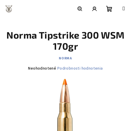
Prejsť
na
obsah
Nákupn
Hľadať
Prihlásenie
Norma Tipstrike 300 WSM
košík
170gr
NORMA
Priemerné
Neohodnotené
Podrobnosti hodnotenia
hodnotenie
produktu
je
0,0
z
5
hviezdičiek.