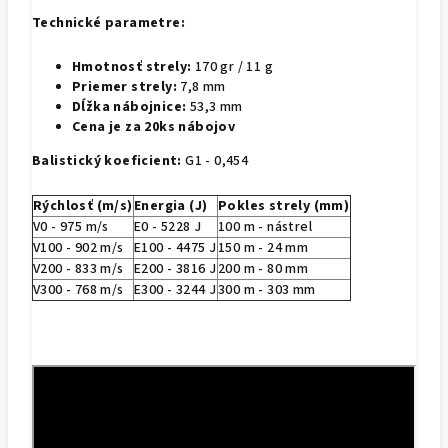
Technické parametre:
Hmotnosť strely:
170 gr / 11 g
Priemer strely:
7,8 mm
Dĺžka nábojnice:
53,3 mm
Cena je za 20ks nábojov
Balistický koeficient:
G1 - 0,454
Rýchlosť (m/s)
Energia (J)
Pokles strely (mm)
V0 - 975 m/s
E0 - 5228 J
100 m - nástrel
V100 - 902 m/s
E100 - 4475 J
150 m -
24
mm
V200 - 833 m/s
E200 - 3816 J
200 m -
80
mm
V300 - 768 m/s
E300 - 3244 J
300 m -
303 mm