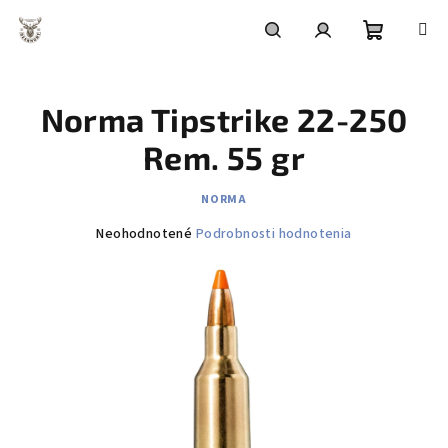
Prejsť
na
obsah
Nákupn
Hľadať
Prihlásenie
Norma Tipstrike 22-250
košík
Rem. 55 gr
NORMA
Priemerné
Neohodnotené
Podrobnosti hodnotenia
hodnotenie
produktu
je
0,0
z
5
hviezdičiek.