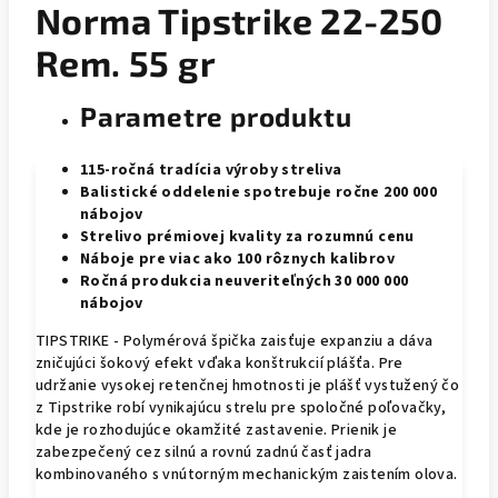
Norma Tipstrike 22-250
Rem. 55 gr
Parametre produktu
115-ročná tradícia výroby streliva
Balistické oddelenie spotrebuje ročne 200 000
nábojov
Strelivo prémiovej kvality za rozumnú cenu
Náboje pre viac ako 100 rôznych kalibrov
Ročná produkcia neuveriteľných 30 000 000
nábojov
TIPSTRIKE - Polymérová špička zaisťuje expanziu a dáva
zničujúci šokový efekt vďaka konštrukcií plášťa. Pre
udržanie vysokej retenčnej hmotnosti je plášť vystužený čo
z Tipstrike robí vynikajúcu strelu pre spoločné poľovačky,
kde je rozhodujúce okamžité zastavenie. Prienik je
zabezpečený cez silnú a rovnú zadnú časť jadra
kombinovaného s vnútorným mechanickým zaistením olova.