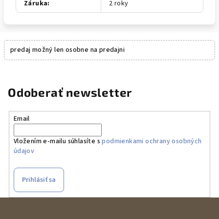
Záruka
:
2 roky
predaj možný len osobne na predajni
Odoberať newsletter
Email
Vložením e-mailu súhlasíte s
podmienkami ochrany osobných
údajov
Prihlásiť sa
Z
á