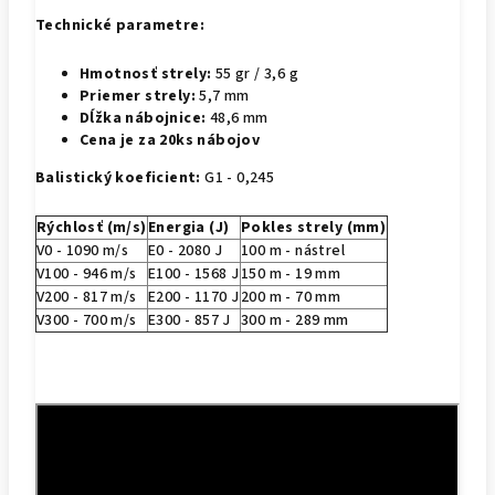
Technické parametre:
Hmotnosť strely:
55 gr / 3,6 g
Priemer strely:
5,7 mm
Dĺžka nábojnice:
48,6 mm
Cena je za 20ks nábojov
Balistický koeficient:
G1 - 0,245
Rýchlosť (m/s)
Energia (J)
Pokles strely (mm)
V0 - 1090 m/s
E0 - 2080 J
100 m - nástrel
V100 - 946 m/s
E100 - 1568 J
150 m -
19
mm
V200 - 817 m/s
E200 - 1170 J
200 m -
70
mm
V300 - 700 m/s
E300 - 857 J
300 m -
289 mm