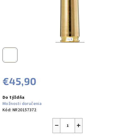
€45,90
Jednotková
Do týždňa
cena:
Možnosti doručenia
Kód:
NR20157372
−
+