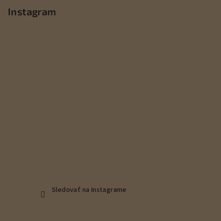
p
Instagram
ä
t
i
e
Sledovať na Instagrame