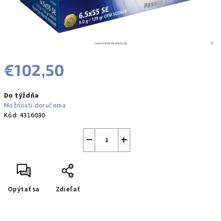
€102,50
Jednotková
Do týždňa
cena:
Možnosti doručenia
Kód:
4316030
−
+
Opýtať sa
Zdieľať