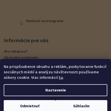
Sledovať na Instagrame
Informácie pre vás
Ako nakupovať
Obchodné podmienky
Podmienky ochrany osobných údajov
Na prispôsobenie obsahu a reklám, poskytovanie funkcií
Veľkoobchod
sociálnych médií a analýzu návštevnosti používame
Kontakty
súbory cookie. Viac informácií
tu
.
Služby
Nastavenie
Copyright 2026
DEERHUNT Poľovníctvo Hurbanovo
. Všetky
práva vyhradené.
Upraviť nastavenie cookies
Odmietnuť
Súhlasím