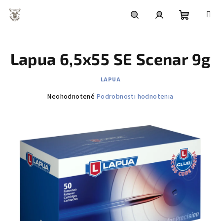
Prejsť
na
obsah
Nákupn
Hľadať
Prihlásenie
Lapua 6,5x55 SE Scenar 9g
košík
LAPUA
Priemerné
Neohodnotené
Podrobnosti hodnotenia
hodnotenie
produktu
je
0,0
z
5
hviezdičiek.