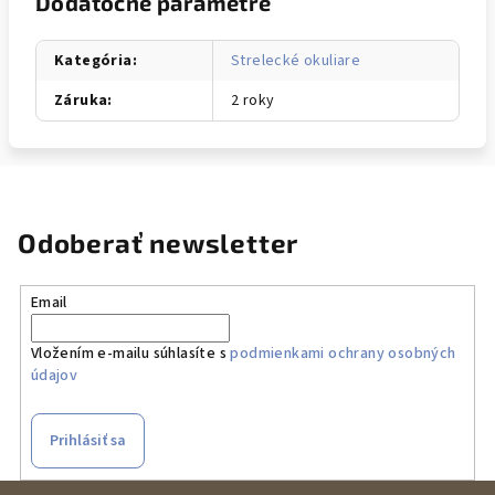
Dodatočné parametre
Kategória
:
Strelecké okuliare
Záruka
:
2 roky
Odoberať newsletter
Email
Vložením e-mailu súhlasíte s
podmienkami ochrany osobných
údajov
Prihlásiť sa
Z