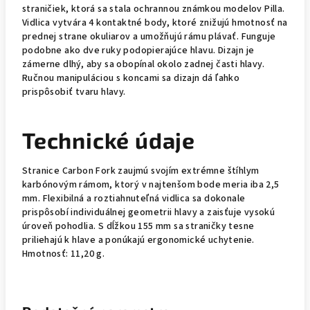
straničiek, ktorá sa stala ochrannou známkou modelov Pilla.
Vidlica vytvára 4 kontaktné body, ktoré znižujú hmotnosť na
prednej strane okuliarov a umožňujú rámu plávať. Funguje
podobne ako dve ruky podopierajúce hlavu. Dizajn je
zámerne dlhý, aby sa obopínal okolo zadnej časti hlavy.
Ručnou manipuláciou s koncami sa dizajn dá ľahko
prispôsobiť tvaru hlavy.
Technické údaje
Stranice Carbon Fork zaujmú svojím extrémne štíhlym
karbónovým rámom, ktorý v najtenšom bode meria iba 2,5
mm. Flexibilná a roztiahnuteľná vidlica sa dokonale
prispôsobí individuálnej geometrii hlavy a zaisťuje vysokú
úroveň pohodlia. S dĺžkou 155 mm sa straničky tesne
priliehajú k hlave a ponúkajú ergonomické uchytenie.
Hmotnosť: 11,20 g.