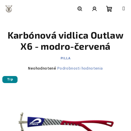
Prejsť
na
obsah
Nákupn
Hľadať
Prihlásenie
Karbónová vidlica Outlaw
košík
X6 - modro-červená
PILLA
Priemerné
Neohodnotené
Podrobnosti hodnotenia
hodnotenie
Tip
produktu
je
0,0
z
5
hviezdičiek.