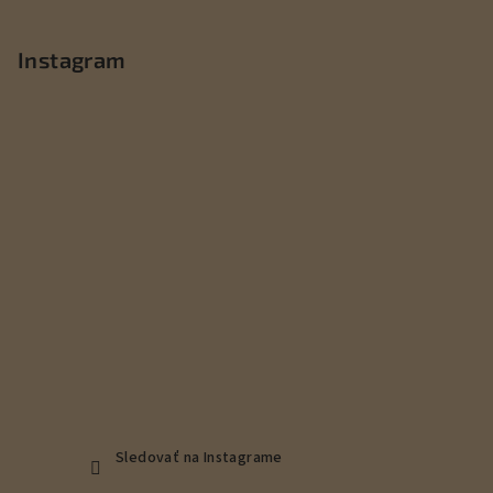
á
p
Instagram
ä
t
i
e
Sledovať na Instagrame