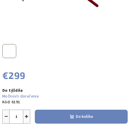
€299
Jednotková
Do týždňa
cena:
Možnosti doručenia
Kód:
6191
−
+
Do košíka