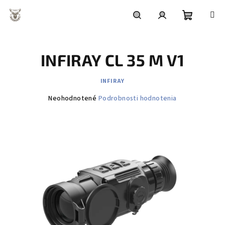
Prejsť
na
obsah
Nákupn
Hľadať
Prihlásenie
INFIRAY CL 35 M V1
košík
INFIRAY
Priemerné
Neohodnotené
Podrobnosti hodnotenia
hodnotenie
produktu
je
0,0
z
5
hviezdičiek.