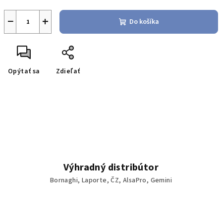
−
+
Do košíka
Opýtať sa
Zdieľať
Výhradný distribútor
Bornaghi, Laporte, ČZ, AlsaPro, Gemini