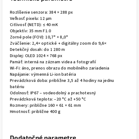
Rozlíšenie senzora: 384 × 288 px
Veľkosť pixelu: 12 µm
Citlivosť (NETD): ≤ 40 mK
Objektív: 35 mm F1.0
Zorné pole (FOV): 10,7° × 8,0°
Zväčšenie: 2,4× optické + digitálny zoom do 9,6×
Detekčný dosah: do 1 280 m
Displej: OLED 1024 × 768 px
Pamäť: interná na záznam videa a fotografií
Wi-Fi: áno, prenos obrazu do mobilného zariadenia
Napájanie: výmenná Li-ion batéria
Prevádzková doba: približne 3,5 až 4 hodiny na jednu
batériu
Odolnosť: IP67 – vodeodolný a prachotesný
Prevádzková teplota: –20 °C až +50 °C
Rozmery: približne 160 × 61 × 61 mm
Hmotnosť: približne 400 g
Dodatočné parametre