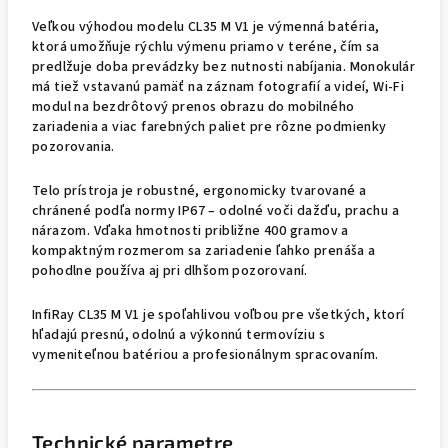
Veľkou výhodou modelu CL35 M V1 je výmenná batéria,
ktorá umožňuje rýchlu výmenu priamo v teréne, čím sa
predlžuje doba prevádzky bez nutnosti nabíjania. Monokulár
má tiež vstavanú pamäť na záznam fotografií a videí, Wi-Fi
modul na bezdrôtový prenos obrazu do mobilného
zariadenia a viac farebných paliet pre rôzne podmienky
pozorovania.
Telo prístroja je robustné, ergonomicky tvarované a
chránené podľa normy IP67 – odolné voči dažďu, prachu a
nárazom. Vďaka hmotnosti približne 400 gramov a
kompaktným rozmerom sa zariadenie ľahko prenáša a
pohodlne používa aj pri dlhšom pozorovaní.
InfiRay CL35 M V1 je spoľahlivou voľbou pre všetkých, ktorí
hľadajú presnú, odolnú a výkonnú termovíziu s
vymeniteľnou batériou a profesionálnym spracovaním.
Technické parametre