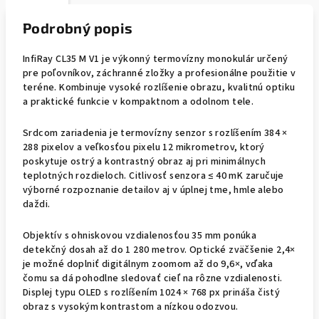
Podrobný popis
InfiRay CL35 M V1 je výkonný termovízny monokulár určený
pre poľovníkov, záchranné zložky a profesionálne použitie v
teréne. Kombinuje vysoké rozlíšenie obrazu, kvalitnú optiku
a praktické funkcie v kompaktnom a odolnom tele.
Srdcom zariadenia je termovízny senzor s rozlíšením 384 ×
288 pixelov a veľkosťou pixelu 12 mikrometrov, ktorý
poskytuje ostrý a kontrastný obraz aj pri minimálnych
teplotných rozdieloch. Citlivosť senzora ≤ 40 mK zaručuje
výborné rozpoznanie detailov aj v úplnej tme, hmle alebo
daždi.
Objektív s ohniskovou vzdialenosťou 35 mm ponúka
detekčný dosah až do 1 280 metrov. Optické zväčšenie 2,4×
je možné doplniť digitálnym zoomom až do 9,6×, vďaka
čomu sa dá pohodlne sledovať cieľ na rôzne vzdialenosti.
Displej typu OLED s rozlíšením 1024 × 768 px prináša čistý
obraz s vysokým kontrastom a nízkou odozvou.