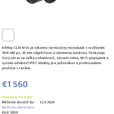
InfiRay CL35 M V1 je výkonný termovízny monokulár s rozlíšením
384×288 px, 35 mm objektívom a výmennou batériou. Poskytuje
čistý obraz na veľkú vzdialenosť, záznam videa, Wi-Fi pripojenie a
vysokú odolnosť IP67. Ideálny pre poľovníkov a profesionálne
použitie v teréne.
€1 560
Jednotková
Skladom do 2 dní
cena:
Môžeme doručiť do:
12.8.2026
Možnosti doručenia
Kód:
2654