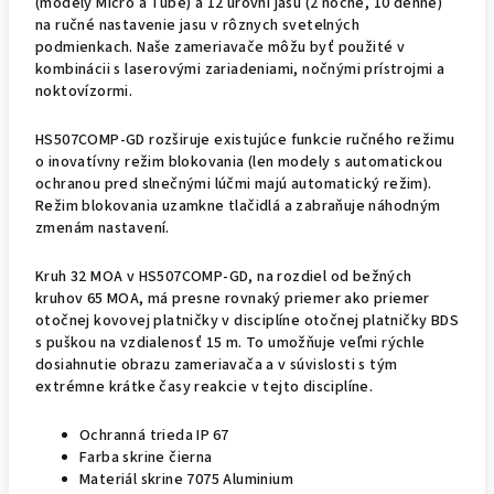
(modely Micro a Tube) a 12 úrovní jasu (2 nočné, 10 denné)
na ručné nastavenie jasu v rôznych svetelných
podmienkach. Naše zameriavače môžu byť použité v
kombinácii s laserovými zariadeniami, nočnými prístrojmi a
noktovízormi.
HS507COMP-GD rozširuje existujúce funkcie ručného režimu
o inovatívny režim blokovania (len modely s automatickou
ochranou pred slnečnými lúčmi majú automatický režim).
Režim blokovania uzamkne tlačidlá a zabraňuje náhodným
zmenám nastavení.
Kruh 32 MOA v HS507COMP-GD, na rozdiel od bežných
kruhov 65 MOA, má presne rovnaký priemer ako priemer
otočnej kovovej platničky v disciplíne otočnej platničky BDS
s puškou na vzdialenosť 15 m. To umožňuje veľmi rýchle
dosiahnutie obrazu zameriavača a v súvislosti s tým
extrémne krátke časy reakcie v tejto disciplíne.
Ochranná trieda IP 67
Farba skrine čierna
Materiál skrine 7075 Aluminium