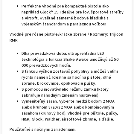
Perfektne vhodné pre kompaktné pistole ako
napríklad Glock® 19. Ideálne pre lov, športové streľby
a Airsoft. Kvalitné zámerné bodové hľadiská s
vojenským štandardom a paralaxnou voľbou!
Vhodné pre rôzne pistole/krátke zbrane / Rozmery: Trijicon
RMR
Dlhá prevádzková doba: ultraprehľadná LED
technológia a funkcia Shake Awake umožňujú až 50
000 prevádzkových hodín.
S ľahkou výškou zostávaš pohyblivý a môžeš veľmi
rýchlo namieriť. Ideálne sa hodí na pištole, dlhé
zbrane, brokovnice, opakovacie pušky.
S pomocou inovatívneho režimu zámku (ktorý
zabraňuje náhodným zmenám nastavení)
Vymeniteľný zásah. Vyberte medzi bodom 2 MOA
alebo kruhom 8/20/32 MOA alebo kombinovaným
zásahom (kruhový bod). Vhodné pre pištole, pušky,
H&K, Glock, Walther, airsoftové zbrane, a ďalšie.
Použiteľné s nočnými zariadeniami.