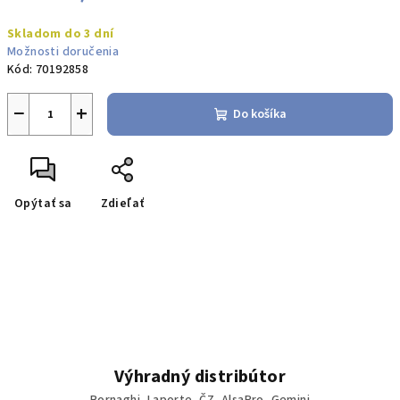
Jednotková
Skladom do 3 dní
cena:
Možnosti doručenia
Kód:
70192858
−
+
Do košíka
Opýtať sa
Zdieľať
Výhradný distribútor