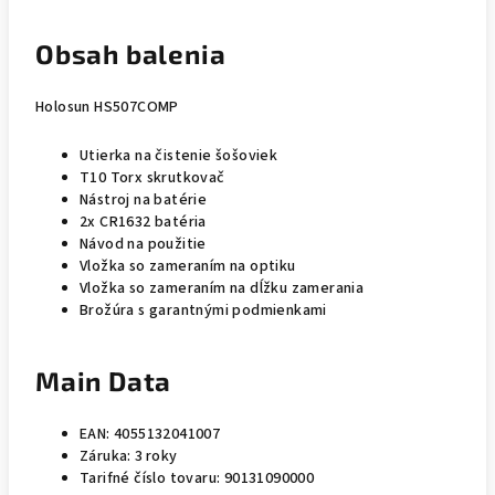
Obsah balenia
Holosun HS507COMP
Utierka na čistenie šošoviek
T10 Torx skrutkovač
Nástroj na batérie
2x CR1632 batéria
Návod na použitie
Vložka so zameraním na optiku
Vložka so zameraním na dĺžku zamerania
Brožúra s garantnými podmienkami
Main Data
EAN: 4055132041007
Záruka: 3 roky
Tarifné číslo tovaru: 90131090000