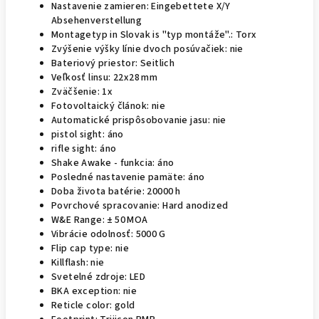
Nastavenie zamieren: Eingebettete X/Y
Absehenverstellung
Montagetyp in Slovak is "typ montáže".: Torx
Zvýšenie výšky línie dvoch posúvačiek: nie
Bateriový priestor: Seitlich
Veľkosť linsu: 22x28 mm
Zväčšenie: 1x
Fotovoltaický článok: nie
Automatické prispôsobovanie jasu: nie
pistol sight: áno
rifle sight: áno
Shake Awake - funkcia: áno
Posledné nastavenie pamäte: áno
Doba života batérie: 20000 h
Povrchové spracovanie: Hard anodized
W&E Range: ± 50 MOA
Vibrácie odolnosť: 5000 G
Flip cap type: nie
Killflash: nie
Svetelné zdroje: LED
BKA exception: nie
Reticle color: gold