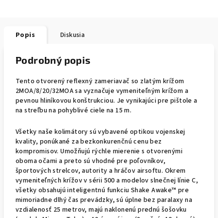
Popis
Diskusia
Podrobný popis
Tento otvorený reflexný zameriavač so zlatým krížom
2MOA/8/20/32MOA sa vyznačuje vymeniteľným krížom a
pevnou hliníkovou konštrukciou. Je vynikajúci pre pištole a
na streľbu na pohyblivé ciele na 15 m.
Všetky naše kolimátory sú vybavené optikou vojenskej
kvality, ponúkané za bezkonkurenčnú cenu bez
kompromisov. Umožňujú rýchle mierenie s otvorenými
oboma očami a preto sú vhodné pre poľovníkov,
športových strelcov, autority a hráčov airsoftu. Okrem
vymeniteľných krížov v sérii 500 a modelov slnečnej línie C,
všetky obsahujú inteligentnú funkciu Shake Awake™ pre
mimoriadne dlhý čas prevádzky, sú úplne bez paralaxy na
vzdialenosť 25 metrov, majú naklonenú prednú šošovku