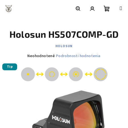
Prejsť
na
obsah
Nákupn
Hľadať
Prihlásenie
Holosun HS507COMP-GD
košík
HOLOSUN
Priemerné
Neohodnotené
Podrobnosti hodnotenia
hodnotenie
Tip
produktu
je
0,0
z
5
hviezdičiek.