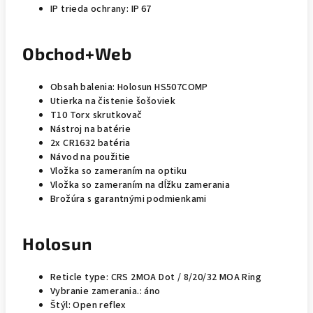
IP trieda ochrany: IP 67
Obchod+Web
Obsah balenia: Holosun HS507COMP
Utierka na čistenie šošoviek
T10 Torx skrutkovač
Nástroj na batérie
2x CR1632 batéria
Návod na použitie
Vložka so zameraním na optiku
Vložka so zameraním na dĺžku zamerania
Brožúra s garantnými podmienkami
Holosun
Reticle type: CRS 2MOA Dot / 8/20/32 MOA Ring
Vybranie zamerania.: áno
Štýl: Open reflex