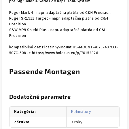
pre Sig Sauer X-Series od napr. Toni-System
Ruger Mark 4 - napr. adaptačná platňa od C&H Precision
Ruger SR1911 Target - napr. adaptačná platňa od C&H
Precision
S&W MP9 Shield Plus - napr. adaptačná platňa od C&H
Precision
kompatibilné cez Picatinny-Mount HS-MOUNT-407C-407CO-
507C-508 -> https://www.holosun.eu/p/70152326
Passende Montagen
Dodatočné parametre
Kategória
:
Kolimátory
Záruka
:
3 roky