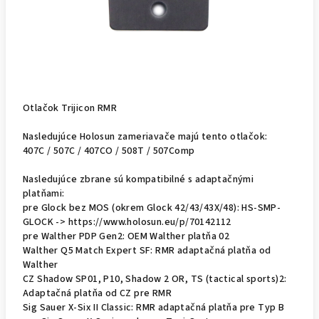
Otlačok Trijicon RMR
Nasledujúce Holosun zameriavače majú tento otlačok:
407C / 507C / 407CO / 508T / 507Comp
Nasledujúce zbrane sú kompatibilné s adaptačnými
platňami:
pre Glock bez MOS (okrem Glock 42/43/43X/48): HS-SMP-
GLOCK -> https://www.holosun.eu/p/70142112
pre Walther PDP Gen2: OEM Walther platňa 02
Walther Q5 Match Expert SF: RMR adaptačná platňa od
Walther
CZ Shadow SP01, P10, Shadow 2 OR, TS (tactical sports)2:
Adaptačná platňa od CZ pre RMR
Sig Sauer X-Six II Classic: RMR adaptačná platňa pre Typ B