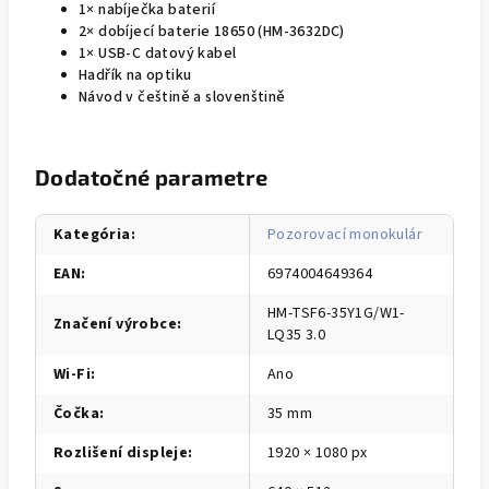
1× nabíječka baterií
2× dobíjecí baterie 18650 (HM-3632DC)
1× USB-C datový kabel
Hadřík na optiku
Návod v češtině a slovenštině
Dodatočné parametre
Kategória
:
Pozorovací monokulár
EAN
:
6974004649364
HM-TSF6-35Y1G/W1-
Značení výrobce
:
LQ35 3.0
Wi-Fi
:
Ano
Čočka
:
35 mm
Rozlišení displeje
:
1920 × 1080 px