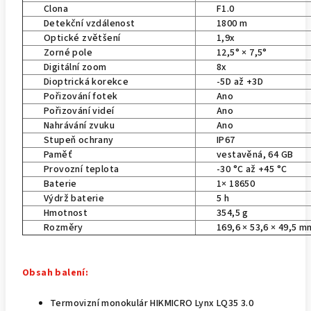
Clona
F1.0
Detekční vzdálenost
1800 m
Optické zvětšení
1,9x
Zorné pole
12,5° × 7,5°
Digitální zoom
8x
Dioptrická korekce
-5D až +3D
Pořizování fotek
Ano
Pořizování videí
Ano
Nahrávání zvuku
Ano
Stupeň ochrany
IP67
Paměť
vestavěná, 64 GB
Provozní teplota
-30 °C až +45 °C
Baterie
1× 18650
Výdrž baterie
5 h
Hmotnost
354,5 g
Rozměry
169,6 × 53,6 × 49,5 m
Obsah balení:
Termovizní monokulár HIKMICRO Lynx LQ35 3.0