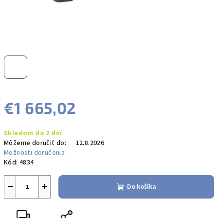
€1 665,02
Jednotková
Skladom do 2 dní
cena:
Môžeme doručiť do:
12.8.2026
Možnosti doručenia
Kód:
4834
−
+
Do košíka