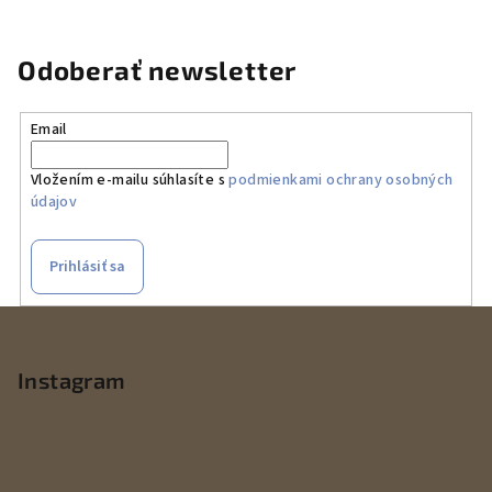
Odoberať newsletter
Email
Vložením e-mailu súhlasíte s
podmienkami ochrany osobných
údajov
Prihlásiť sa
Z
á
p
Instagram
ä
t
i