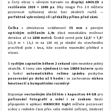
a čistý obraz s věrnými barvami na
displeji AMOLED s
rozlišením 1920 × 1080 px
. Díky Image Pro 3.0 můžete
pozorovat vyhlazený obraz bez okolních ruchů —
perfektně vykreslený cíl i překážky přímo před vámi
.
Čočka
s ohniskovou vzdáleností
35 mm
a pevným
optickým zvětšením 1,9x
dává monokuláru možnost
detekce až na
1800 metrů
. Široké zorné pole
12,5° × 7,5°
(21,9 m × 13,2 m na 100 m) je ideální do otevřeného
prostředí pole i lesa, kde oceníte maximální přehled o
situaci.
S
rychlým zapnutím během 2 sekund
vám neunikne jediný
okamžik. K tomu vám
výměnná Li-ion 18650 baterie
spolu
s funkcí
automatického režimu spánku
poskytne
pozorování po dobu až 5 hodin
i se zachovanou
nízkou
hmotností a kompaktními rozměry!
Disponuje
vestavěným úložištěm s kapacitou 64 GB
pro
pořizování fotografií a videí i se zvukem
. Navíc
připojením k aplikaci
HIKMICRO Sight
můžete pozorovat
scénu v reálném čase přes vaše mobilní zařízení, sledovat