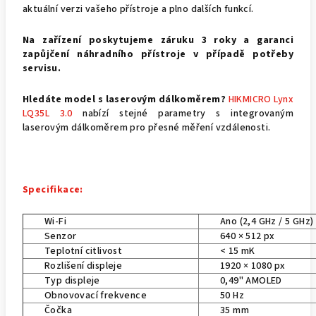
aktuální verzi vašeho přístroje a plno dalších funkcí.
Na zařízení poskytujeme záruku 3 roky a garanci
zapůjčení náhradního přístroje v případě potřeby
servisu.
Hledáte model s laserovým dálkoměrem?
HIKMICRO Lynx
LQ35L 3.0
nabízí stejné parametry s integrovaným
laserovým dálkoměrem pro přesné měření vzdálenosti.
Specifikace:
Wi-Fi
Ano (2,4 GHz / 5 GHz)
Senzor
640 × 512 px
Teplotní citlivost
< 15 mK
Rozlišení displeje
1920 × 1080 px
Typ displeje
0,49" AMOLED
Obnovovací frekvence
50 Hz
Čočka
35 mm