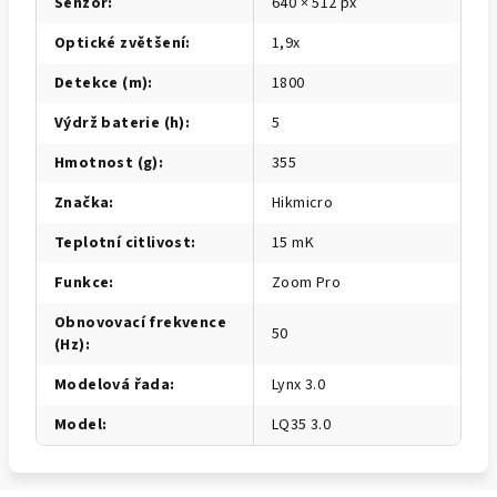
Senzor
:
640 × 512 px
Optické zvětšení
:
1,9x
Detekce (m)
:
1800
Výdrž baterie (h)
:
5
Hmotnost (g)
:
355
Značka
:
Hikmicro
Teplotní citlivost
:
15 mK
Funkce
:
Zoom Pro
Obnovovací frekvence
50
(Hz)
:
Modelová řada
:
Lynx 3.0
Model
:
LQ35 3.0