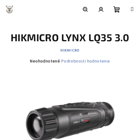
Prejsť
na
obsah
Nákupn
Hľadať
Prihlásenie
HIKMICRO LYNX LQ35 3.0
košík
HIKMICRO
Priemerné
Neohodnotené
Podrobnosti hodnotenia
hodnotenie
produktu
je
0,0
z
5
hviezdičiek.