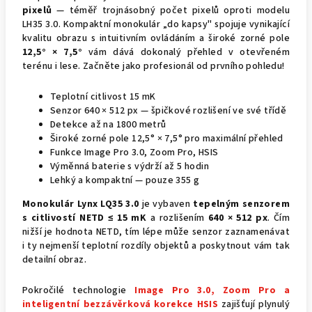
pixelů
— téměř trojnásobný počet pixelů oproti modelu
LH35 3.0. Kompaktní monokulár „do kapsy" spojuje vynikající
kvalitu obrazu s intuitivním ovládáním a široké zorné pole
12,5° × 7,5°
vám dává dokonalý přehled v otevřeném
terénu i lese. Začněte jako profesionál od prvního pohledu!
Teplotní citlivost 15 mK
Senzor 640 × 512 px — špičkové rozlišení ve své třídě
Detekce až na 1800 metrů
Široké zorné pole 12,5° × 7,5° pro maximální přehled
Funkce Image Pro 3.0, Zoom Pro, HSIS
Výměnná baterie s výdrží až 5 hodin
Lehký a kompaktní — pouze 355 g
Monokulár Lynx LQ35 3.0
je vybaven
tepelným senzorem
s citlivostí NETD ≤ 15 mK
a rozlišením
640 × 512 px
. Čím
nižší je hodnota NETD, tím lépe může senzor zaznamenávat
i ty nejmenší teplotní rozdíly objektů a poskytnout vám tak
detailní obraz.
Pokročilé technologie
Image Pro 3.0, Zoom Pro a
inteligentní bezzávěrková korekce HSIS
zajišťují plynulý