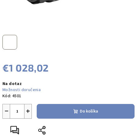
€1 028,02
Jednotková
Na dotaz
cena:
Možnosti doručenia
Kód:
4501
−
+
Do košíka