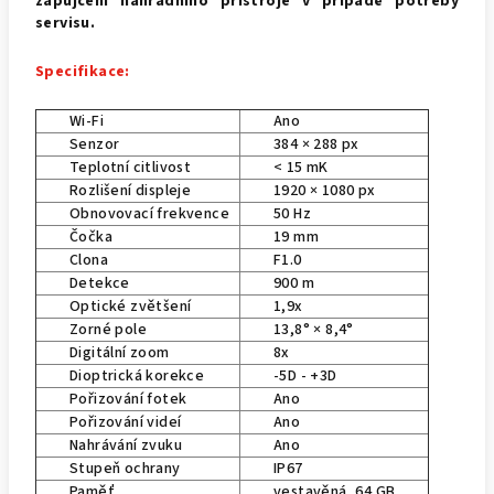
zapůjčení náhradního přístroje v případě potřeby
servisu.
Specifikace:
Wi-Fi
Ano
Senzor
384 × 288 px
Teplotní citlivost
< 15 mK
Rozlišení displeje
1920 × 1080 px
Obnovovací frekvence
50 Hz
Čočka
19 mm
Clona
F1.0
Detekce
900 m
Optické zvětšení
1,9x
Zorné pole
13,8° × 8,4°
Digitální zoom
8x
Dioptrická korekce
-5D - +3D
Pořizování fotek
Ano
Pořizování videí
Ano
Nahrávání zvuku
Ano
Stupeň ochrany
IP67
Paměť
vestavěná, 64 GB