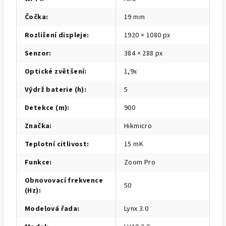
Čočka
:
19 mm
Rozlišení displeje
:
1920 × 1080 px
Senzor
:
384 × 288 px
Optické zvětšení
:
1,9x
Výdrž baterie (h)
:
5
Detekce (m)
:
900
Značka
:
Hikmicro
Teplotní citlivost
:
15 mK
Funkce
:
Zoom Pro
Obnovovací frekvence
50
(Hz)
:
Modelová řada
:
Lynx 3.0