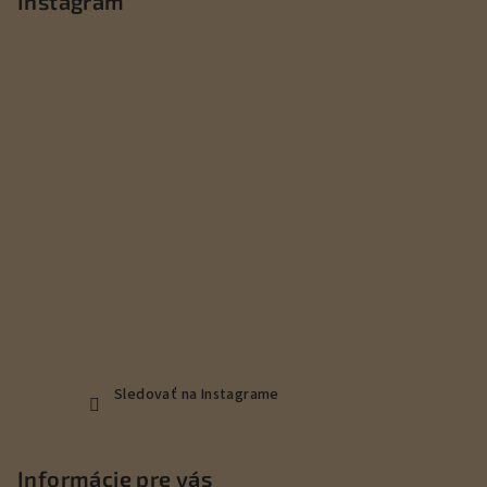
p
Instagram
ä
t
i
e
Sledovať na Instagrame
Informácie pre vás