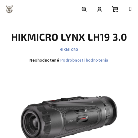
Prejsť
na
obsah
Nákupn
Hľadať
Prihlásenie
HIKMICRO LYNX LH19 3.0
košík
HIKMICRO
Priemerné
Neohodnotené
Podrobnosti hodnotenia
hodnotenie
produktu
je
0,0
z
5
hviezdičiek.