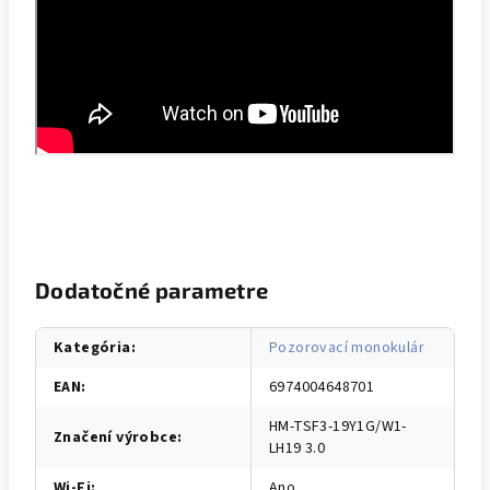
Dodatočné parametre
Kategória
:
Pozorovací monokulár
EAN
:
6974004648701
HM-TSF3-19Y1G/W1-
Značení výrobce
:
LH19 3.0
Wi-Fi
:
Ano