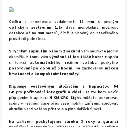
Čočka
s ohniskovou vzdáleností
19 mm
s pevným
optickým zvětšením 1,9x
dává monokuláru možnost
detekce až na
900 metrů
, čímž je vhodný do otevřeného
prostředí pole i lesa.
S
rychlým zapnutím během 2 sekund
vám neunikne jediný
okamžik. K tomu vám
výměnná Li-ion 18650 baterie
spolu
s funkcí
automatického režimu spánku
poskytne
pozorování po dobu až 5 hodin
i se zachovanou
nízkou
hmotností a kompaktními rozměry!
Disponuje
vestavěným
úložištěm s kapacitou 64
GB
pro
pořizování fotografií a videí i se zvukem
. Navíc
připojením k aplikaci
HIKMICRO Sight
můžete pozorovat
scénu v reálném čase přes vaše mobilní zařízení, sledovat
aktuální verzi vašeho přístroje a plno dalších funkcí.
Na zařízení poskytujeme záruku 3 roky a garanci