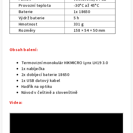
Provozní teplota
-30°C až 45°C
Baterie
1x 18650
Výdrž baterie
5 h
Hmotnost
331 g
Rozměry
158 × 54 × 50 mm
Obsah balení:
Termovizní monokulár HIKMICRO Lynx LH19 3.0
1x nabíječka
2x dobíjecí baterie 18650
1x USB datový kabel
Hadřík na optiku
Návod v češtině a slovenštině
Videa: