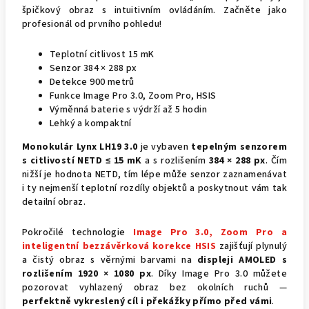
špičkový obraz s intuitivním ovládáním. Začněte jako
profesionál od prvního pohledu!
Teplotní citlivost 15 mK
Senzor 384 × 288 px
Detekce 900 metrů
Funkce Image Pro 3.0, Zoom Pro, HSIS
Výměnná baterie s výdrží až 5 hodin
Lehký a kompaktní
Monokulár Lynx LH19 3.0
je vybaven
tepelným senzorem
s citlivostí NETD
≤ 15 mK
a s rozlišením
384 × 288 px
. Čím
nižší je hodnota NETD, tím lépe může senzor zaznamenávat
i ty nejmenší teplotní rozdíly objektů a poskytnout vám tak
detailní obraz.
Pokročilé technologie
Image Pro 3.0, Zoom Pro a
inteligentní bezzávěrková korekce HSIS
zajišťují plynulý
a čistý obraz s věrnými barvami na
displeji AMOLED s
rozlišením 1920 × 1080 px
. Díky Image Pro 3.0 můžete
pozorovat
vyhlazený obraz bez okolních ruchů —
perfektně vykreslený cíl i překážky přímo před vámi
.