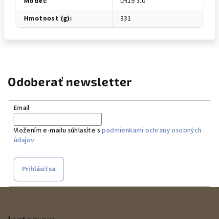
Model
:
LH19 3.0
Hmotnost (g)
:
331
Odoberať newsletter
Email
Vložením e-mailu súhlasíte s
podmienkami ochrany osobných
údajov
Prihlásiť sa
Z
á