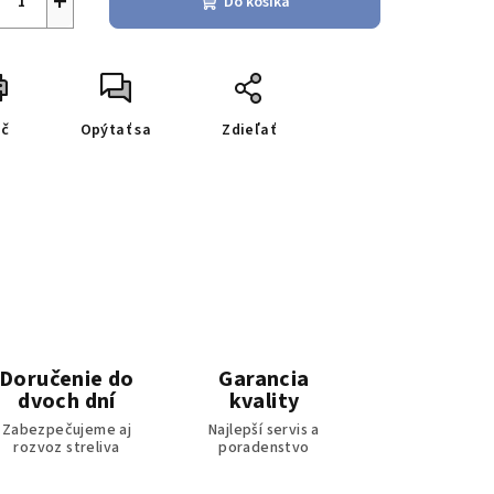
+
Do košíka
ač
Opýtať sa
Zdieľať
Doručenie do
Garancia
dvoch dní
kvality
Zabezpečujeme aj
Najlepší servis a
rozvoz streliva
poradenstvo