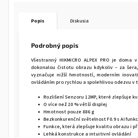
Popis
Diskusia
Podrobný popis
Všestranný HIKMICRO ALPEX PRO je doma v 
dokonalou čistotu obrazu kdykoliv – za šera,
vyznačuje nižší hmotností, moderním inovati
ovládáním pro rychlou a spolehlivou odezvu v 
Rozlišení Senzoru 12MP, které zlepšuje kv
O více než 20 % větší displej
Hmotnost pouze 886 g
Bezkonkurenční světelnost F0.9 s AI funkc
Funkce, která zlepšuje kvalitu obrazu i p
Lehká konstrukce a intuitivní ovládání