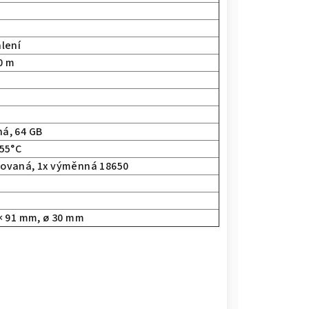
alení
0 m
á, 64 GB
 55°C
ovaná, 1x výměnná 18650
 × 91 mm, ø 30 mm