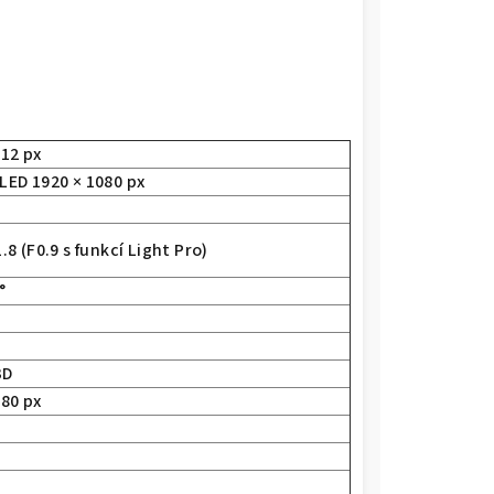
512 px
LED 1920 × 1080 px
.8 (F0.9 s funkcí Light Pro)
°
3D
080 px