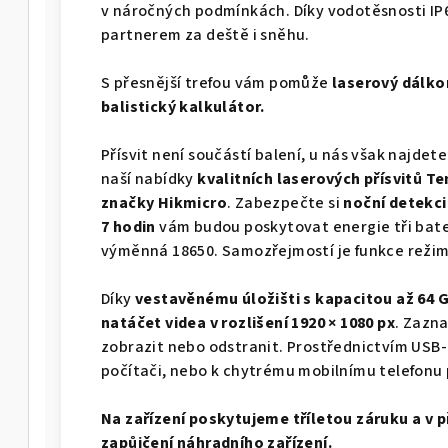
v náročných podmínkách. Díky vodotěsnosti IP6
partnerem za deště i sněhu.
S přesnější trefou vám pomůže
laserový dálko
balistický kalkulátor.
Přísvit není součástí balení, u nás však najdete
naší nabídky
kvalitních laserových přísvitů T
značky Hikmicro
. Zabezpečte si
noční detekci
7 hodin
vám budou poskytovat energie tři bate
výměnná 18650. Samozřejmostí je funkce režimu
Díky
vestavěnému úložišti s kapacitou až 64 
natáčet videa v rozlišení 1920 × 1080 px
. Zazn
zobrazit nebo odstranit. Prostřednictvím USB-C
počítači, nebo k chytrému mobilnímu telefon
Na zařízení poskytujeme tříletou záruku a v 
zapůjčení náhradního zařízení.