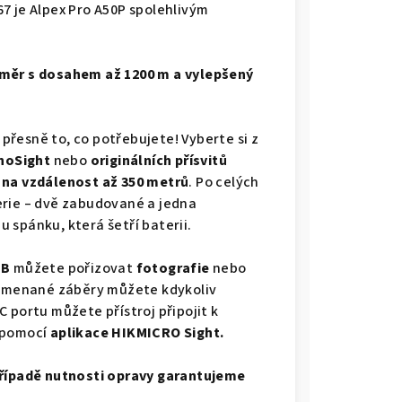
7 je Alpex Pro A50P spolehlivým
měr s dosahem až 1200 m a vylepšený
 přesně to, co potřebujete! Vyberte si z
enoSight
nebo
originálních přísvitů
 na vzdálenost až 350 metrů
. Po celých
rie – dvě zabudované a jedna
 spánku, která šetří baterii.
GB
můžete pořizovat
fotografie
nebo
amenané záběry můžete kdykoliv
 portu můžete přístroj připojit k
u pomocí
aplikace HIKMICRO Sight.
případě nutnosti opravy garantujeme