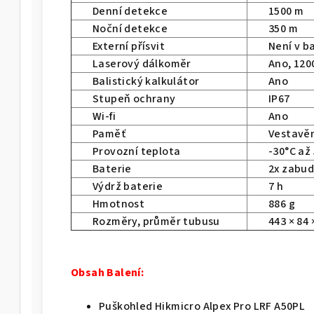
Denní detekce
1500 m
Noční detekce
350 m
Externí přísvit
Není v b
Laserový dálkoměr
Ano, 120
Balistický kalkulátor
Ano
Stupeň ochrany
IP67
Wi-fi
Ano
Paměť
Vestavěn
Provozní teplota
-30°C až
Baterie
2x zabud
Výdrž baterie
7 h
Hmotnost
886 g
Rozměry, průměr tubusu
443 × 84
Obsah Balení:
Puškohled Hikmicro Alpex Pro LRF A50PL