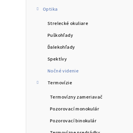
Optika
Strelecké okuliare
Puškohľady
Ďalekohľady
Spektívy
Nočné videnie
Termovízie
Termovízny zameriavač
Pozorovací monokulár
Pozorovací binokulár
Termovízne predsádky