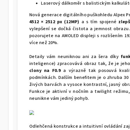
Laserový dálkoměr s balistickým kalkulá
Nová generace digitálního puškohledu Alpex Pr
4512 × 2512 px (12MP)
a s tím spojené
zlep
vylepšení se dočká čistota a jemnost obrazu.
pozorujete na AMOLED displeji s rozlišením 19
více než 20%.
Detaily vám neuniknou ani za šera díky
fun
inteligence) zpracovává obraz tak, že je jeh
clony na F0.9
a výrazně tak posouvá kvali
podmínkách. Dalším benefitem je o zhruba 30 
živých barvách a vysoce kontrastní, jasný ob
Funkce je aktivní v nočním a twilight režimu
neunikne vám jediný pohyb.
Odlehčená konstrukce a intuitivní ovládání zaj