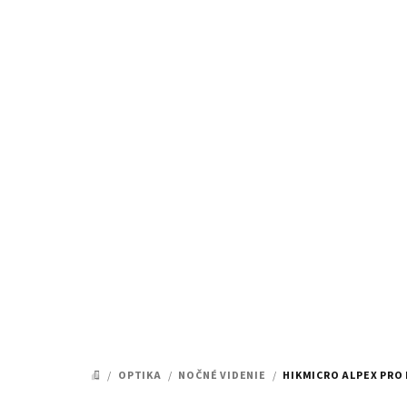
Prejsť
na
obsah
/
OPTIKA
/
NOČNÉ VIDENIE
/
HIKMICRO ALPEX PRO 
DOMOV