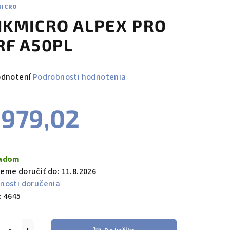
MICRO
IKMICRO ALPEX PRO
RF A50PL
emerné
odnotení
Podrobnosti hodnotenia
notenie
duktu
979,02
notková
a:
ladom
zdičiek.
eme doručiť do:
11.8.2026
nosti doručenia
:
4645