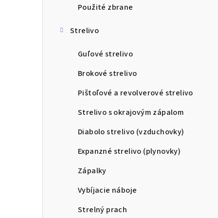
Použité zbrane
Strelivo
Guľové strelivo
Brokové strelivo
Pištoľové a revolverové strelivo
Strelivo s okrajovým zápalom
Diabolo strelivo (vzduchovky)
Expanzné strelivo (plynovky)
Zápalky
Vybíjacie náboje
Strelný prach