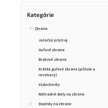
B
o
Kategórie
Preskočiť
kategórie
č
Zbrane
n
Jatočný prístroj
ý
p
Guľové zbrane
a
Brokové zbrane
n
Krátke guľové zbrane (pištole a
revolvery)
e
Vzduchovky
l
Náhradné diely na zbrane
Doplnky na zbrane