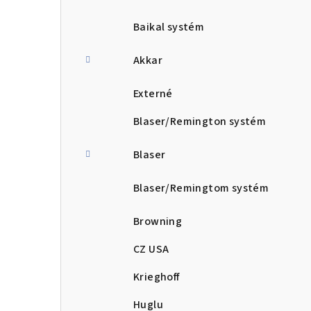
Baikal systém
Akkar
Externé
Blaser/Remington systém
Blaser
Blaser/Remingtom systém
Browning
CZ USA
Krieghoff
Huglu