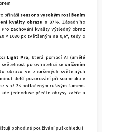
torem
o přináší
senzor s vysokým rozlišením
šení kvality obrazu o 37%
. Zásadního
 Pro zachování kvality výsledný obraz
20 × 1080 px zvětšeným na 0,6“, tedy o
kci Light Pro
, která pomocí AI (umělé
o světelnost porovnatelná se
snížením
tu obrazu ve zhoršených světelných
minut delší pozorování při soumraku v
raz s až 3× potlačeným rušivým šumem.
, kde jednoduše přečte obrysy zvěře a
išťují pohodlné používání puškohledu i