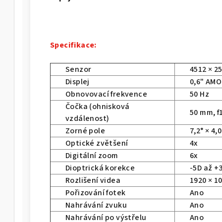
Specifikace:
Senzor
4512 × 2
Displej
0,6" AMO
Obnovovací frekvence
50 Hz
Čočka (ohnisková
50 mm, f1
vzdálenost)
Zorné pole
7,2° × 4,0
Optické zvětšení
4x
Digitální zoom
6x
Dioptrická korekce
-5D až +
Rozlišení videa
1920 × 1
Pořizování fotek
Ano
Nahrávání zvuku
Ano
Nahrávání po výstřelu
Ano