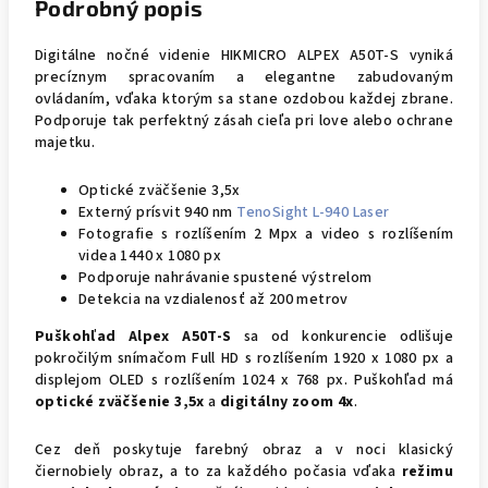
Podrobný popis
Digitálne nočné videnie HIKMICRO ALPEX A50T-S vyniká
precíznym spracovaním a elegantne zabudovaným
ovládaním, vďaka ktorým sa stane ozdobou každej zbrane.
Podporuje tak perfektný zásah cieľa pri love alebo ochrane
majetku.
Optické zväčšenie 3,5x
Externý prísvit 940 nm
TenoSight L-940 Laser
Fotografie s rozlíšením 2 Mpx a video s rozlíšením
videa 1440 x 1080 px
Podporuje nahrávanie spustené výstrelom
Detekcia na vzdialenosť až 200 metrov
Puškohľad Alpex A50T-S
sa od konkurencie odlišuje
pokročilým snímačom Full HD s rozlíšením 1920 x 1080 px a
displejom OLED s rozlíšením 1024 x 768 px. Puškohľad má
optické zväčšenie 3,5x
a
digitálny zoom 4x
.
Cez deň poskytuje farebný obraz a v noci klasický
čiernobiely obraz, a to za každého počasia vďaka
režimu