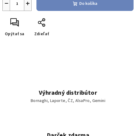
−
+
Do košíka
Opýtať sa
Zdieľať
Výhradný distribútor
Bornaghi, Laporte, ČZ, AlsaPro, Gemini
Darček zdarma