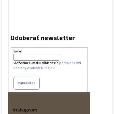
Buďte prvý, kto napíše príspevok k tejto položke.
Pridať komentár
Odoberať newsletter
Email
Vložením e-mailu súhlasíte s
podmienkami
ochrany osobných údajov
Prihlásiť sa
Z
á
p
Instagram