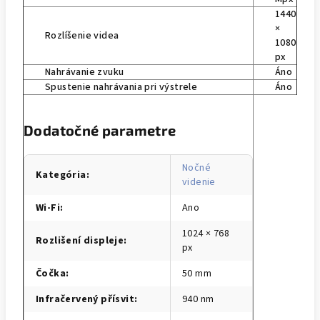
1440
×
Rozlíšenie videa
1080
px
Nahrávanie zvuku
Áno
Spustenie nahrávania pri výstrele
Áno
Dodatočné parametre
Nočné
Kategória
:
videnie
Wi-Fi
:
Ano
1024 × 768
Rozlišení displeje
:
px
Čočka
:
50 mm
Infračervený přísvit
:
940 nm