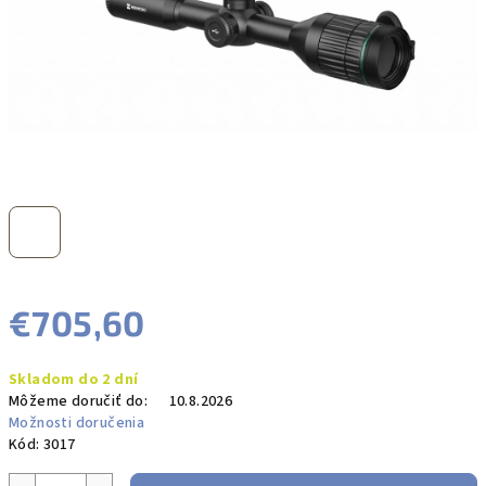
€705,60
Jednotková
Skladom do 2 dní
cena:
Môžeme doručiť do:
10.8.2026
Možnosti doručenia
Kód:
3017