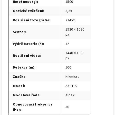
Hmotnost (g)
:
1500
Optické zvětšení
:
3,5x
Rozlišení fotografie
:
2 Mpx
1920 × 1080
Senzor
:
px
Výdrž baterie (h)
:
12
1440 × 1080
Rozlišení videa
:
px
Detekce (m)
:
500
Značka
:
Hikmicro
Model
:
A50T-S
Modelová řada
:
Alpex
Obnovovací frekvence
50
(Hz)
: