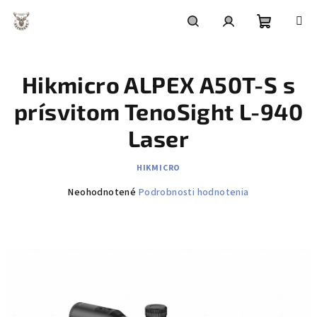
Prejsť
na
obsah
Nákupn
Hľadať
Prihlásenie
Hikmicro ALPEX A50T-S s
košík
prísvitom TenoSight L-940
Laser
HIKMICRO
Priemerné
Neohodnotené
Podrobnosti hodnotenia
hodnotenie
produktu
je
0,0
z
5
hviezdičiek.