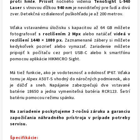
proti hmle
.
Prísvit
nočného videnia
TenoSight L-940
Laser
s vlnovou dĺžkou
940 nm
je neviditeľný pre ľudí a divú
zver. Detekčná vzdialenosť puškohľadu je až 200 metrov.
Vďaka vstavanému úložisku s kapacitou až 64 GB môžete
fotografovať
s rozlíšením 2 Mpx
alebo natáčať
videá v
rozlíšení 1440 × 1080 px.
Zaznamenané zábery si môžete
kedykoľvek pozrieť alebo vymazať. Zariadenie môžete
pripojiť k počítaču cez port USB-C alebo k smartfónu
pomocou aplikácie HIKMICRO Sight.
Má tiež funkcie, ako je vodotesnosť a odolnosť IP67. Vďaka
tomu je Alpex A50T-S vhodný do náročných podmienok, ako
je dážď a sneh. Napájanie zabezpečujú dve vstavané
batérie 18650 a jedna vymeniteľná batéria RCR123. Šetrí
batériu pomocou režimu spánku.
Na zariadenie poskytujeme 3-ročnú záruku a garanciu
zapožičania náhradného prístroja v prípade potreby
servisu.
Špecifikácie: