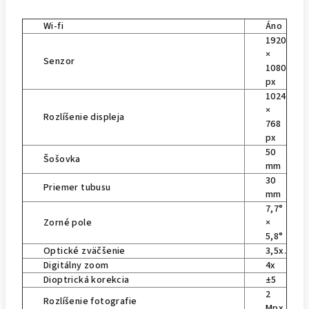
Wi-fi
Áno
1920
×
Senzor
1080
px
1024
×
Rozlíšenie displeja
768
px
50
Šošovka
mm
30
Priemer tubusu
mm
7,7°
Zorné pole
×
5,8°
Optické zväčšenie
3,5x.
Digitálny zoom
4x
Dioptrická korekcia
±5
2
Rozlíšenie fotografie
Mpx