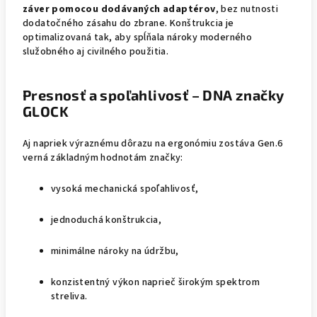
záver pomocou dodávaných adaptérov
, bez nutnosti
dodatočného zásahu do zbrane. Konštrukcia je
optimalizovaná tak, aby spĺňala nároky moderného
služobného aj civilného použitia.
Presnosť a spoľahlivosť – DNA značky
GLOCK
Aj napriek výraznému dôrazu na ergonómiu zostáva Gen.6
verná základným hodnotám značky:
vysoká mechanická spoľahlivosť,
jednoduchá konštrukcia,
minimálne nároky na údržbu,
konzistentný výkon naprieč širokým spektrom
streliva.