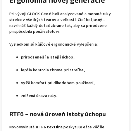
Pri vývoji GLOCK Gen.6 boli analyzované a merané ruky
strelcov všetkých tvarov a veľkostí. Cieľ bol jasný –
navrhnúť každý detail zbrane tak, aby sa prirodzene
prispôsobila používateľovi.
Výsledkom sú kľúčové ergonomické vylepšenia:
prirodzenejší a istejší úchop,
lepšia kontrola zbrane pri streľbe,
vyšší komfort pri dlhodobom používaní,
znížená únava ruky.
RTF6 – nová úroveň istoty úchopu
Novovyvinutá
RTF6 textúra
poskytuje ešte väčšie