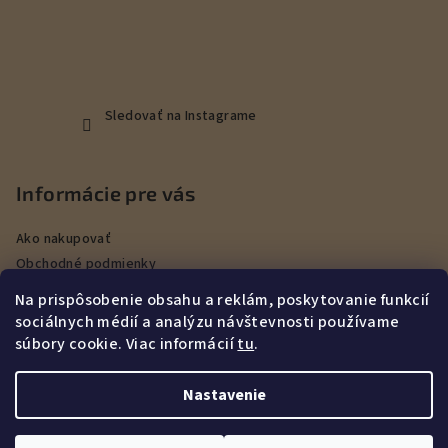
Sledovať na Instagrame
Informácie pre vás
Ako nakupovať
Obchodné podmienky
Podmienky ochrany osobných údajov
Na prispôsobenie obsahu a reklám, poskytovanie funkcií
Veľkoobchod
sociálnych médií a analýzu návštevnosti používame
Kontakty
súbory cookie. Viac informácií
tu
.
Služby
Nastavenie
Copyright 2026
DEERHUNT Poľovníctvo Hurbanovo
. Všetky
práva vyhradené.
Upraviť nastavenie cookies