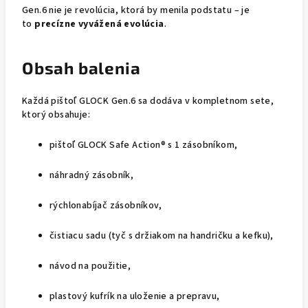
Gen.6 nie je revolúcia, ktorá by menila podstatu – je
to
precízne vyvážená evolúcia
.
Obsah balenia
Každá pištoľ GLOCK Gen.6 sa dodáva v kompletnom sete,
ktorý obsahuje:
pištoľ GLOCK Safe Action® s 1 zásobníkom,
náhradný zásobník,
rýchlonabíjač zásobníkov,
čistiacu sadu (tyč s držiakom na handričku a kefku),
návod na použitie,
plastový kufrík na uloženie a prepravu,