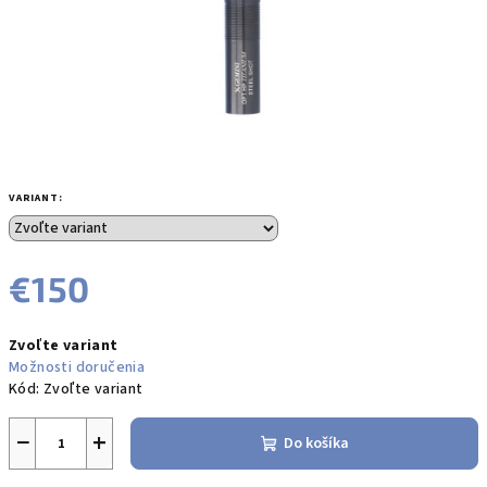
VARIANT:
€150
Jednotková
Zvoľte variant
cena:
Možnosti doručenia
Kód:
Zvoľte variant
−
+
Do košíka