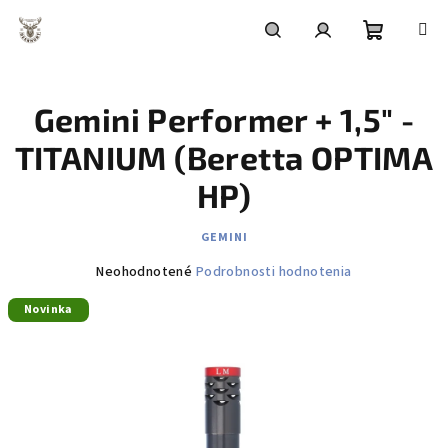
Prejsť
na
obsah
Nákupn
Hľadať
Prihlásenie
Gemini Performer + 1,5" -
košík
TITANIUM (Beretta OPTIMA
HP)
GEMINI
Priemerné
Neohodnotené
Podrobnosti hodnotenia
hodnotenie
Novinka
produktu
je
0,0
z
5
hviezdičiek.