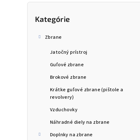
B
o
Kategórie
Preskočiť
kategórie
č
Zbrane
n
Jatočný prístroj
ý
p
Guľové zbrane
a
Brokové zbrane
n
Krátke guľové zbrane (pištole a
revolvery)
e
Vzduchovky
l
Náhradné diely na zbrane
Doplnky na zbrane