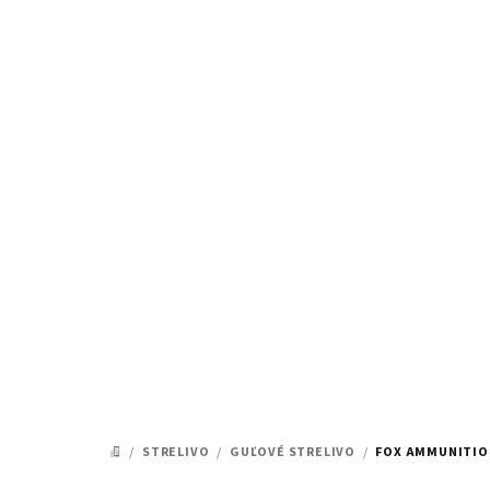
Prejsť
na
obsah
/
STRELIVO
/
GUĽOVÉ STRELIVO
/
FOX AMMUNITION 
DOMOV