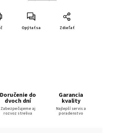
ač
Opýtať sa
Zdieľať
Doručenie do
Garancia
dvoch dní
kvality
Zabezpečujeme aj
Najlepší servis a
rozvoz streliva
poradenstvo