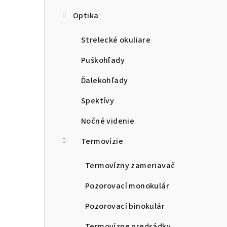
Optika
Strelecké okuliare
Puškohľady
Ďalekohľady
Spektívy
Nočné videnie
Termovízie
Termovízny zameriavač
Pozorovací monokulár
Pozorovací binokulár
Termovízne predsádky