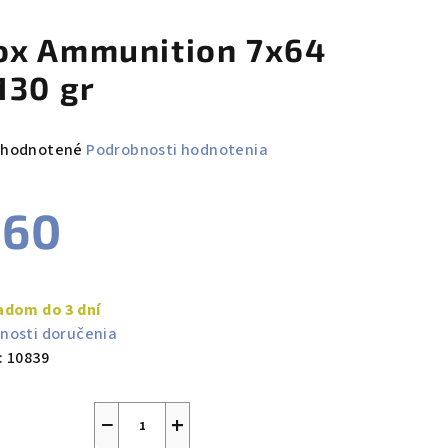
ox Ammunition 7x64
 130 gr
emerné
hodnotené
Podrobnosti hodnotenia
notenie
duktu
€60
notková
a:
adom do 3 dní
zdičiek.
nosti doručenia
:
10839
−
+