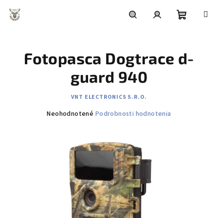
Prejsť
na
obsah
Nákupn
Hľadať
Prihlásenie
Fotopasca Dogtrace d-
košík
guard 940
VNT ELECTRONICS S.R.O.
Priemerné
Neohodnotené
Podrobnosti hodnotenia
hodnotenie
produktu
je
0,0
z
5
hviezdičiek.