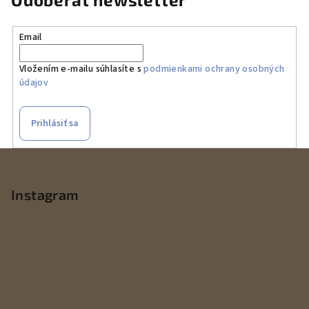
Email
Vložením e-mailu súhlasíte s
podmienkami ochrany osobných
údajov
Prihlásiť sa
Z
á
p
Instagram
ä
t
i
e