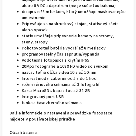
alebo 6 V DC adaptérom (nie je súčasťou balenia)
dizajn s nižším leskom, ktorý umožňuje maskovanejšie
umiestnenie
Pripevňuje sa na skrutkový stojan, statívový závit
alebo opasok
statív umožňuje pripevnenie kamery na stromy,
steny, stropy
Pohotovostná batéria vydrží až 8 mesiacov
programovateľný čas zapnutia/vypnutia
Vodotesná fotopasca s krytím IP65
20Mpx fotografie a 1080 HD video so zvukom
nastaviteľná dĺžka videa 10 s až 10 min.
Interval medzi zábermi od 5 s do 1 hod.
režim sériového snímania až 3 fotografií
Karta MicroSD s kapacitou až 32 GB
Integrovaný port USB
funkcia časozberného snímania
Ďalšie informácie o nastavení a prevádzke fotopasce
nájdete v používateľskej príručke
Obsah balenia: