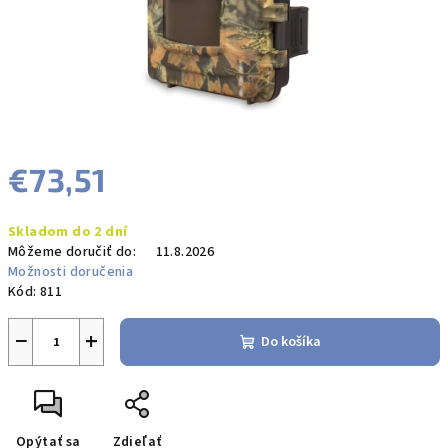
€73,51
Jednotková
Skladom do 2 dní
cena:
Môžeme doručiť do:
11.8.2026
Možnosti doručenia
Kód:
811
−
+
Do košíka
Opýtať sa
Zdieľať