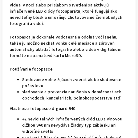
videá. V noci alebo pri slabom osvetlení sa aktivujú
infračervené LED diódy fotoaparátu, ktoré fungujú ako
neviditeľný blesk a umožňujú zhotovovanie čiernobielych
fotografií a videí.
Fotopasca je dokonale vodotesná a odolná voči snehu,
takže ju možno nechať vonku celé mesiace a zároveň
automaticky ukladať fotografie alebo videá v digitálnom
formáte na pamäťovú kartu MicroSD.
Používanie fotopasce:
Sledovanie voľne žijúcich zvierat alebo sledovanie
počas lovu
sledovanie a prevencia narušenia v domácnostiach,
obchodoch, kanceláriách, poľnohospodárstve atď.
Vlastnosti fotopasce d-guard 940:
42 neviditeľných infračervených diód LED s vlnovou
dĺžkou 940 nm nevydáva žiadny typ záblesku ani
viditeľné svetlo
napájaná 1,5 batériami AA (nie sú súčasťou balenia)