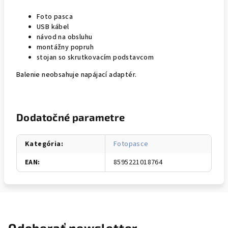
Foto pasca
USB kábel
návod na obsluhu
montážny popruh
stojan so skrutkovacím podstavcom
Balenie neobsahuje napájací adaptér.
Dodatočné parametre
Kategória
:
Fotopasce
EAN
:
8595221018764
Odoberať newsletter