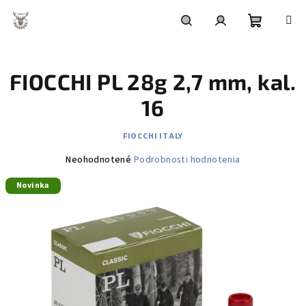
Prejsť
na
obsah
Nákupn
Hľadať
Prihlásenie
FIOCCHI PL 28g 2,7 mm, kal.
košík
16
FIOCCHI ITALY
Priemerné
Neohodnotené
Podrobnosti hodnotenia
hodnotenie
Novinka
produktu
je
0,0
z
5
hviezdičiek.