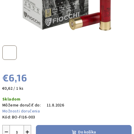
€6,16
Jednotková
€0,62 / 1 ks
cena:
Skladom
Môžeme doručiť do:
11.8.2026
Možnosti doručenia
Kód:
BO-FI16-003
−
+
Do košíka