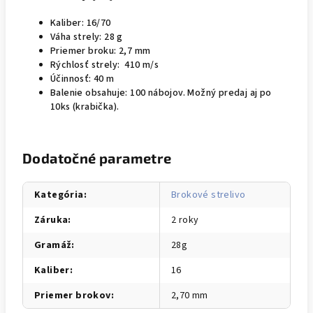
Kaliber: 16/70
Váha strely: 28 g
Priemer broku: 2,7 mm
Rýchlosť strely: 410 m/s
Účinnosť: 40 m
Balenie obsahuje: 100 nábojov. Možný predaj aj po
10ks (krabička).
Dodatočné parametre
Kategória
:
Brokové strelivo
Záruka
:
2 roky
Gramáž
:
28g
Kaliber
:
16
Priemer brokov
:
2,70 mm