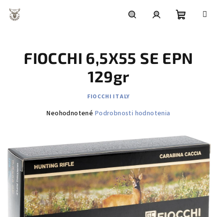
Prejsť
na
obsah
Nákupn
Hľadať
Prihlásenie
FIOCCHI 6,5X55 SE EPN
košík
129gr
FIOCCHI ITALY
Priemerné
Neohodnotené
Podrobnosti hodnotenia
hodnotenie
produktu
je
0,0
z
5
hviezdičiek.