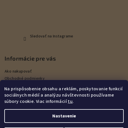
Sledovať na Instagrame
Informácie pre vás
Ako nakupovať
Obchodné podmienky
Podmienky ochrany osobných údajov
Na prispôsobenie obsahu a reklám, poskytovanie funkcií
Veľkoobchod
sociálnych médií a analýzu návštevnosti používame
Kontakty
súbory cookie. Viac informácií
tu
.
Služby
Nastavenie
Copyright 2026
DEERHUNT Poľovníctvo Hurbanovo
. Všetky