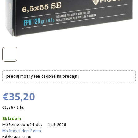
predaj možný len osobne na predajni
€35,20
Jednotková
€1,76 / 1 ks
cena:
Skladom
Môžeme doručiť do:
11.8.2026
Možnosti doručenia
Kód:
GN-FI-030