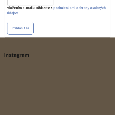
Vložením e-mailu súhlasíte s
podmienkami ochrany osobných
údajov
Prihlásiť sa
Z
á
p
Instagram
ä
t
i
e