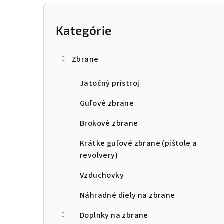
B
o
Kategórie
Preskočiť
kategórie
č
Zbrane
n
Jatočný prístroj
ý
p
Guľové zbrane
a
Brokové zbrane
n
Krátke guľové zbrane (pištole a
revolvery)
e
Vzduchovky
l
Náhradné diely na zbrane
Doplnky na zbrane