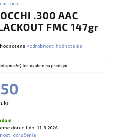
CHI ITALY
IOCCHI .300 AAC
LACKOUT FMC 147gr
emerné
hodnotené
Podrobnosti hodnotenia
notenie
duktu
edaj možný len osobne na predajni
€50
zdičiek.
notková
 1 ks
a:
ladom
eme doručiť do:
11.8.2026
nosti doručenia