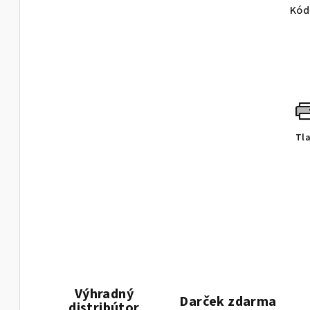
Kód
Tl
Výhradný
Darček zdarma
distribútor