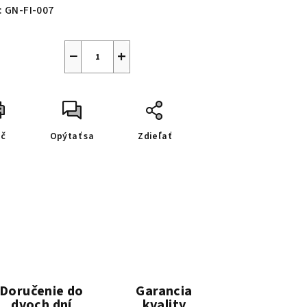
:
GN-FI-007
−
+
ač
Opýtať sa
Zdieľať
Doručenie do
Garancia
dvoch dní
kvality