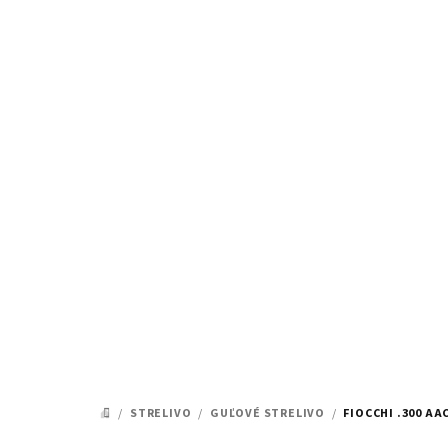
Prejsť
na
obsah
/
STRELIVO
/
GUĽOVÉ STRELIVO
/
FIOCCHI .300 A
DOMOV