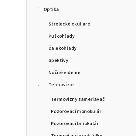
Optika
Strelecké okuliare
Puškohľady
Ďalekohľady
Spektívy
Nočné videnie
Termovízie
Termovízny zameriavač
Pozorovací monokulár
Pozorovací binokulár
Termovízne predsádky