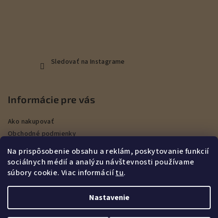
Sledovať na Instagrame
Informácie pre vás
Ako nakupovať
Obchodné podmienky
Podmienky ochrany osobných údajov
Na prispôsobenie obsahu a reklám, poskytovanie funkcií
Veľkoobchod
sociálnych médií a analýzu návštevnosti používame
Kontakty
súbory cookie. Viac informácií
tu
.
Služby
Nastavenie
Copyright 2026
DEERHUNT Poľovníctvo Hurbanovo
. Všetky