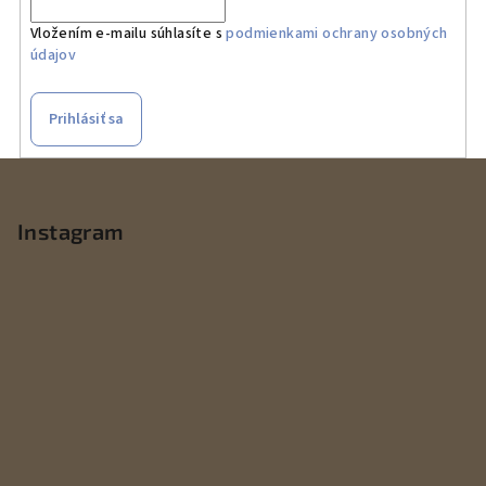
Vložením e-mailu súhlasíte s
podmienkami ochrany osobných
údajov
Prihlásiť sa
Z
á
p
Instagram
ä
t
i
e