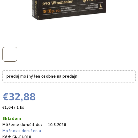
predaj možný len osobne na predajni
€32,88
Jednotková
€1,64 / 1 ks
cena:
Skladom
Môžeme doručiť do:
10.8.2026
Možnosti doručenia
Kód:
GN-FI-018