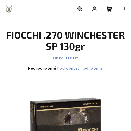
Prejsť
na
obsah
Nákupn
Hľadať
Prihlásenie
FIOCCHI .270 WINCHESTER
košík
SP 130gr
FIOCCHI ITALY
Priemerné
Neohodnotené
Podrobnosti hodnotenia
hodnotenie
produktu
je
0,0
z
5
hviezdičiek.