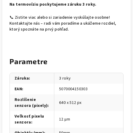
Na termovíziu poskytujeme záruku 3 roky.
📞 Zistite viac alebo si zariadenie vyskúšajte osobne!
Kontaktujte nás – radi vám poradíme a ukážeme rozdiel,
ktorý spoznáte na prvý pohľad.
Parametre
Záruka
:
3 roky
EAN
:
5070004150303
Rozlíšenie
640 x 512 px
senzora (pixely)
:
Veľkosť pixelu
12 µm
senzora
: