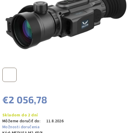
hviezdičiek.
€2 056,78
Jednotková
Skladom do 2 dní
cena:
Môžeme doručiť do:
11.8.2026
Možnosti doručenia