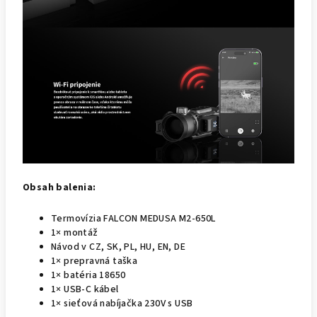
Obsah balenia:
Termovízia FALCON MEDUSA M2-650L
1× montáž
Návod v CZ, SK, PL, HU, EN, DE
1× prepravná taška
1× batéria 18650
1× USB-C kábel
1× sieťová nabíjačka 230V s USB