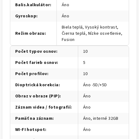
Balis.kalkulátor
:
Áno
Gyroskop
:
Áno
Biela teplá, Vysoký kontrast,
Režim obrazu
:
Čierna teplá, Nízke osvetlenie,
Fusion
Počet typov osnov
:
10
Počet farieb osnov
:
5
Počet profilov
:
10
Dioptrická korekcia
:
Áno -5D/+5D
Obraz v obraze (PIP)
:
Áno
Záznam videa / fotografií
:
Áno
Pamäť na záznam
:
Áno, interné 32GB
WI-FI hotspot
:
Áno