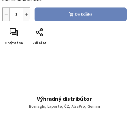
Kód:
MEDUSA M2-650L
−
+
Do košíka
Opýtať sa
Zdieľať
Výhradný distribútor
Bornaghi, Laporte, ČZ, AlsaPro, Gemini