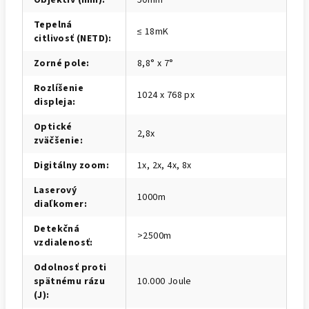
Objektív (mm)
:
50mm
Tepelná
≤ 18mK
citlivosť (NETD)
:
Zorné pole
:
8,8° x 7°
Rozlíšenie
1024 x 768 px
displeja
:
Optické
2,8x
zväčšenie
:
Digitálny zoom
:
1x, 2x, 4x, 8x
Laserový
1000m
diaľkomer
:
Detekčná
>2500m
vzdialenosť
:
Odolnosť proti
spätnému rázu
10.000 Joule
(J)
: