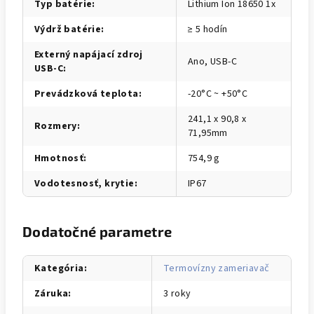
Typ batérie
:
Lithium Ion 18650 1x
Výdrž batérie
:
≥ 5 hodín
Externý napájací zdroj
Ano, USB-C
USB-C
:
Prevádzková teplota
:
-20°C ~ +50°C
241,1 x 90,8 x
Rozmery
:
71,95mm
Hmotnosť
:
754,9 g
Vodotesnosť, krytie
:
IP67
Dodatočné parametre
Kategória
:
Termovízny zameriavač
Záruka
:
3 roky