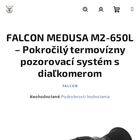
Prejsť
na
obsah
Nákupn
Hľadať
Prihlásenie
FALCON MEDUSA M2-650L
košík
– Pokročilý termovízny
pozorovací systém s
diaľkomerom
FALCON
Priemerné
Neohodnotené
Podrobnosti hodnotenia
hodnotenie
produktu
je
0,0
z
5