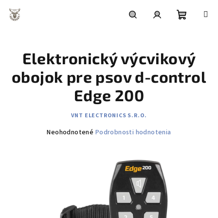
Prejsť
na
obsah
Nákupn
Hľadať
Prihlásenie
Elektronický výcvikový
košík
obojok pre psov d-control
Edge 200
VNT ELECTRONICS S.R.O.
Priemerné
Neohodnotené
Podrobnosti hodnotenia
hodnotenie
produktu
je
0,0
z
5
hviezdičiek.