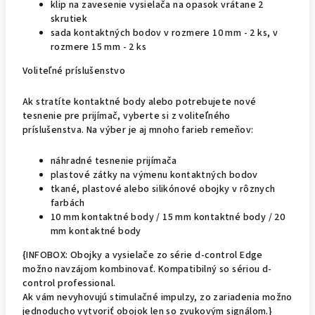
klip na zavesenie vysielača na opasok vrátane 2
skrutiek
sada kontaktných bodov v rozmere 10 mm - 2 ks, v
rozmere 15 mm - 2 ks
Voliteľné príslušenstvo
Ak stratíte kontaktné body alebo potrebujete nové
tesnenie pre prijímač, vyberte si z voliteľného
príslušenstva. Na výber je aj mnoho farieb remeňov:
náhradné tesnenie prijímača
plastové zátky na výmenu kontaktných bodov
tkané, plastové alebo silikónové obojky v rôznych
farbách
10 mm kontaktné body / 15 mm kontaktné body / 20
mm kontaktné body
{INFOBOX: Obojky a vysielače zo série d-control Edge
možno navzájom kombinovať. Kompatibilný so sériou d-
control professional.
Ak vám nevyhovujú stimulačné impulzy, zo zariadenia možno
jednoducho vytvoriť obojok len so zvukovým signálom.}