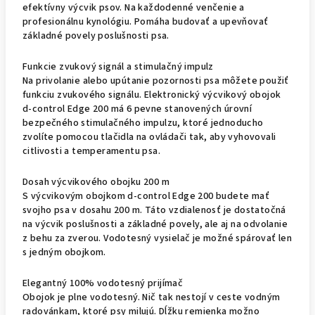
efektívny výcvik psov. Na každodenné venčenie a
profesionálnu kynológiu. Pomáha budovať a upevňovať
základné povely poslušnosti psa.
Funkcie zvukový signál a stimulačný impulz
Na privolanie alebo upútanie pozornosti psa môžete použiť
funkciu zvukového signálu. Elektronický výcvikový obojok
d-control Edge 200 má 6 pevne stanovených úrovní
bezpečného stimulačného impulzu, ktoré jednoducho
zvolíte pomocou tlačidla na ovládači tak, aby vyhovovali
citlivosti a temperamentu psa.
Dosah výcvikového obojku 200 m
S výcvikovým obojkom d-control Edge 200 budete mať
svojho psa v dosahu 200 m. Táto vzdialenosť je dostatočná
na výcvik poslušnosti a základné povely, ale aj na odvolanie
z behu za zverou. Vodotesný vysielač je možné spárovať len
s jedným obojkom.
Elegantný 100% vodotesný prijímač
Obojok je plne vodotesný. Nič tak nestojí v ceste vodným
radovánkam, ktoré psy milujú. Dĺžku remienka možno