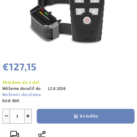
€127,15
Jednotková
Skladom do 2 dní
cena:
Môžeme doručiť do:
12.8.2026
Možnosti doručenia
Kód:
600
−
+
Do košíka