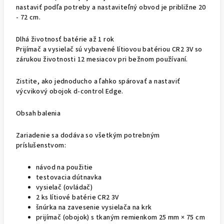
nastaviť podľa potreby a nastaviteľný obvod je približne 20
- 72 cm.
Dlhá životnosť batérie až 1 rok
Prijímač a vysielač sú vybavené lítiovou batériou CR2 3V so
zárukou životnosti 12 mesiacov pri bežnom používaní.
Zistite, ako jednoducho a ľahko spárovať a nastaviť
výcvikový obojok d-control Edge.
Obsah balenia
Zariadenie sa dodáva so všetkým potrebným
príslušenstvom:
návod na použitie
testovacia dútnavka
vysielač (ovládač)
2 ks lítiové batérie CR2 3V
šnúrka na zavesenie vysielača na krk
prijímač (obojok) s tkaným remienkom 25 mm × 75 cm