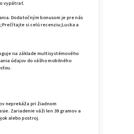
o vypátrať.
vania. Dodatočným bonusom je pre nás
;Prečítajte si celú recenziu;Lucka a
nguje na základe multisystémového
lania údajov do vášho mobilného
sťou.
sov neprekáža pri žiadnom
sie. Zariadenie váži len 39 gramov a
ok alebo postroj.