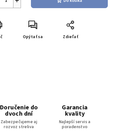
+
Do košíka
ač
Opýtať sa
Zdieľať
Doručenie do
Garancia
dvoch dní
kvality
Zabezpečujeme aj
Najlepší servis a
rozvoz streliva
poradenstvo