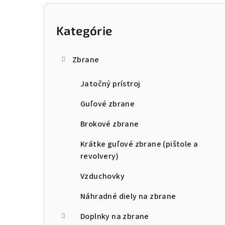
B
o
Kategórie
Preskočiť
kategórie
č
Zbrane
n
Jatočný prístroj
ý
p
Guľové zbrane
a
Brokové zbrane
n
Krátke guľové zbrane (pištole a
revolvery)
e
Vzduchovky
l
Náhradné diely na zbrane
Doplnky na zbrane