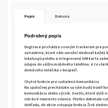
Popis
Diskusia
Podrobný popis
Dogtrace prichádza s novým trackerem pre ps
zariadenie, ktoré vám umožní sledovať každý 
lokalizujú polohu a integrovaná SIM karta zab
údajov do vášho mobilného telefónu. A to všet
domáceho miláčika v bezpečí.
Chytré funkcie pre vzdialenú komunikáciu
Na spoločnej prechádzke sa vám budú hodiť fun
komunikáciu alebo výcvik. Svetlo, ktoré slúži
vibrácie namiesto volania. Všetko dokonale vyl
dohľadu, do akcie vstupuje funkcia Živé sledov