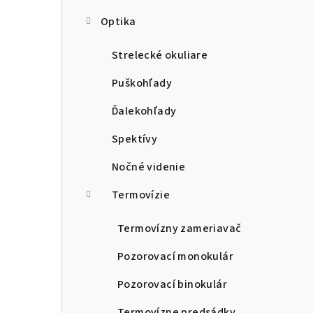
Optika
Strelecké okuliare
Puškohľady
Ďalekohľady
Spektívy
Nočné videnie
Termovízie
Termovízny zameriavač
Pozorovací monokulár
Pozorovací binokulár
Termovízne predsádky