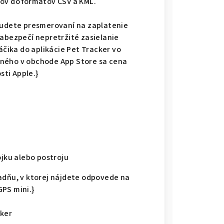
ov do formátov CSV a KML.
 budete presmerovaní na zaplatenie
zabezpečí nepretržité zasielanie
ika do aplikácie Pet Tracker vo
tného v obchode App Store sa cena
sti Apple.}
ojku alebo postroju
adňu, v ktorej nájdete odpovede na
PS mini.}
cker