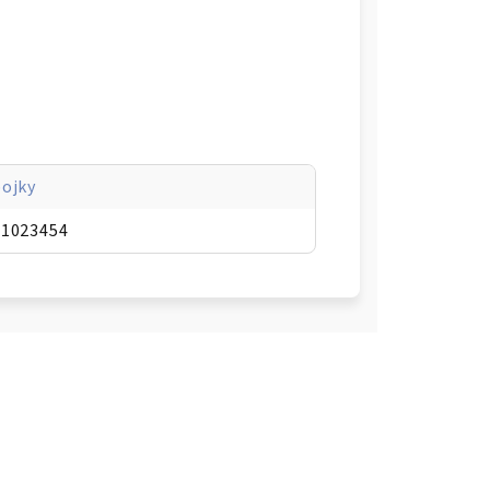
ojky
21023454