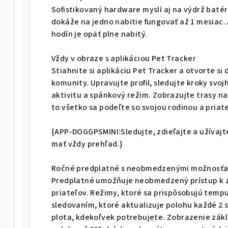
Sofistikovaný hardware myslí aj na výdrž bat
dokáže na jedno nabitie fungovať až 1 mesiac. 
hodín je opäť plne nabitý.
Vždy v obraze s aplikáciou Pet Tracker
Stiahnite si aplikáciu Pet Tracker a otvorte si
komunity. Upravujte profil, sledujte kroky sv
aktivitu a spánkový režim. Zobrazujte trasy na
to všetko sa podeľte so svojou rodinou a priat
{APP-DOGGPSMINI:Sledujte, zdieľajte a užívajte
mať vždy prehľad.}
Ročné predplatné s neobmedzenými možnosť
Predplatné umožňuje neobmedzený prístup k zd
priateľov. Režimy, ktoré sa prispôsobujú tem
sledovaním, ktoré aktualizuje polohu každé 2
plota, kdekoľvek potrebujete. Zobrazenie zákl