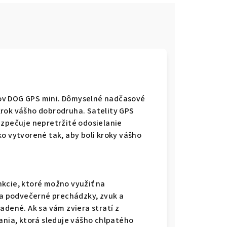
ov DOG GPS mini. Dômyselné nadčasové
krok vášho dobrodruha. Satelity GPS
ezpečuje nepretržité odosielanie
ko vytvorené tak, aby boli kroky vášho
kcie, ktoré možno využiť na
 na podvečerné prechádzky, zvuk a
adené. Ak sa vám zviera stratí z
ania, ktorá sleduje vášho chlpatého