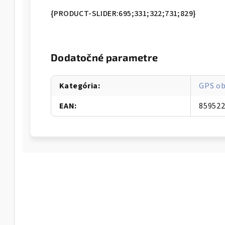
{PRODUCT-SLIDER:695;331;322;731;829}
Dodatočné parametre
Kategória
:
GPS ob
EAN
:
85952