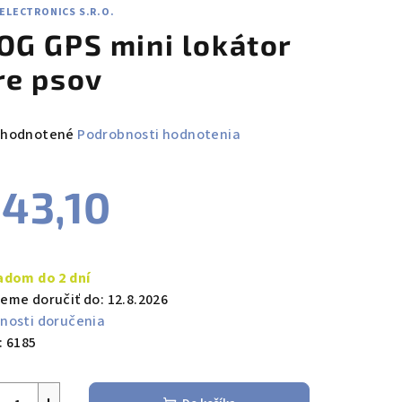
ELECTRONICS S.R.O.
OG GPS mini lokátor
re psov
emerné
hodnotené
Podrobnosti hodnotenia
notenie
duktu
43,10
notková
a:
adom do 2 dní
zdičiek.
eme doručiť do:
12.8.2026
nosti doručenia
:
6185