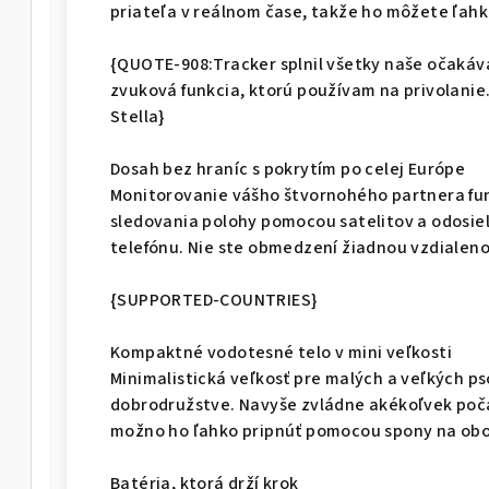
priateľa v reálnom čase, takže ho môžete ľahk
{QUOTE-908:Tracker splnil všetky naše očaká
zvuková funkcia, ktorú používam na privolanie.
Stella}
Dosah bez hraníc s pokrytím po celej Európe
Monitorovanie vášho štvornohého partnera fu
sledovania polohy pomocou satelitov a odosie
telefónu. Nie ste obmedzení žiadnou vzdialeno
{SUPPORTED-COUNTRIES}
Kompaktné vodotesné telo v mini veľkosti
Minimalistická veľkosť pre malých a veľkých p
dobrodružstve. Navyše zvládne akékoľvek poča
možno ho ľahko pripnúť pomocou spony na oboj
Batéria, ktorá drží krok