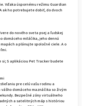
érie. Vďaka úspornému režimu Guardian
A ak ho potrebujete dobiť, do dvoch
 dvere do nového sveta psej a ľudskej
ojho domáceho miláčika, jeho dennú
 mapách a plánujte spoločné ciele. A o
eľmi.
 si; S aplikáciou Pet Tracker budete
ami
ieľaniu pre celú vašu rodinu a
pu vášho domáceho maznáčika so živým
 sekundy. Bezpečné zóny virtuálneho
adných a satelitných máp s históriou