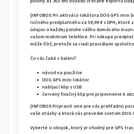
polohy až 365 dní dozadu vrátane exportu údaj
{INFOBOX:Pri aktivácii lokátora DOG GPS mini
ročného predplatného za 59,99 € s DPH, ktoré 
údajov o každej polohe vášho domáceho maznáč
vašom mobilnom telefóne. Pri nákupe predpla
môže líšiť, pretože sa riadi pravidlami spoločno
Čo vás čaká v balení?
návod na použitie
DOG GPS mini lokátor
nabíjací klip s USB
červený fixačný klip pre pripevnenie k ob
{INFOBOX:Pripravili sme pre vás prehľadnú por
vaše otázky a ktorá vás prevedie svetom DOG G
Vyberte si obojok, ktorý je vhodný pre GPS tra