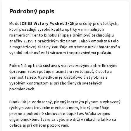
Podrobný popis
Model
ZEISS Victory Pocket 8×25
je určený pre všetkých,
ktorí požadujú vysokú kvalitu optiky v minimálnych
rozmeroch. Tento binokulár spája prémiovú technológiu
značky ZEISS s praktickým dizajnom. Jeho kompaktné telo
z magnéziovej zliatiny zaručuje extrémne nízku hmotnosť a
vysokú odolnosť voči nárazom i nepriaznivému počasiu.
Pokročilá optická sústava s viacvrstvovými antireflexnými
úpravami zabezpečuje maximálnu svetelnosť, čistotu a
vernosť farieb. Výsledkom je krištáľovo čistý obraz s
vysokým kontrastom aj pri zhoršených svetelných
podmienkach.
Binokulár je vodotesný, plnený inertným plynom a vybavený
rýchlym zaostrovacím mechanizmom, ktorý umožňuje
presné a pohodlné sledovanie objektov. Vďaka svojmu
ergonomickému tvaru sa výborne drží v rukách a ľahko sa
ovláda aj pri dlhšom pozorovaní.