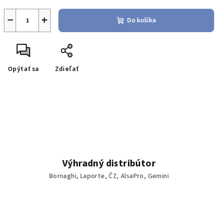
−
+
Do košíka
Opýtať sa
Zdieľať
Výhradný distribútor
Bornaghi, Laporte, ČZ, AlsaPro, Gemini