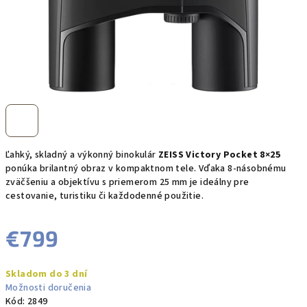
Ľahký, skladný a výkonný binokulár
ZEISS Victory Pocket 8×25
ponúka brilantný obraz v kompaktnom tele. Vďaka 8-násobnému
zväčšeniu a objektívu s priemerom 25 mm je ideálny pre
cestovanie, turistiku či každodenné použitie.
€799
Jednotková
Skladom do 3 dní
cena:
Možnosti doručenia
Kód:
2849