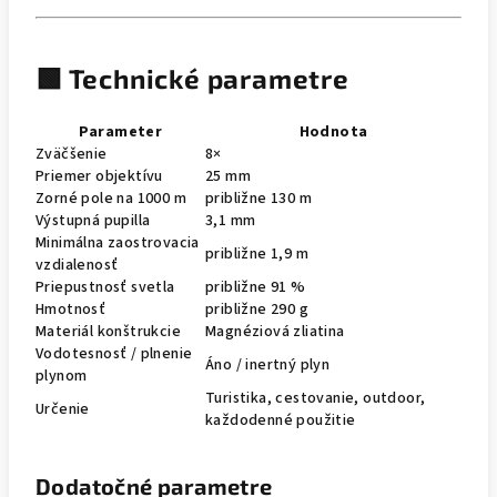
🟩 Technické parametre
Parameter
Hodnota
Zväčšenie
8×
Priemer objektívu
25 mm
Zorné pole na 1000 m
približne 130 m
Výstupná pupilla
3,1 mm
Minimálna zaostrovacia
približne 1,9 m
vzdialenosť
Priepustnosť svetla
približne 91 %
Hmotnosť
približne 290 g
Materiál konštrukcie
Magnéziová zliatina
Vodotesnosť / plnenie
Áno / inertný plyn
plynom
Turistika, cestovanie, outdoor,
Určenie
každodenné použitie
Dodatočné parametre