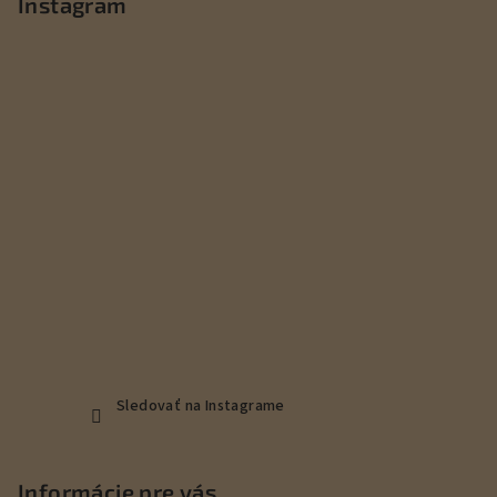
p
Instagram
ä
t
i
e
Sledovať na Instagrame
Informácie pre vás