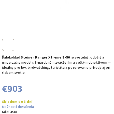
Ďalekohľad
Steiner Ranger Xtreme 8×56
je svetelný, odolný a
univerzálny model s 8-násobným zväčšením a veľkým objektívom —
ideálny pre lov, birdwatching, turistiku a pozorovanie prírody aj pri
slabom svetle.
€903
Jednotková
Skladom do 3 dní
cena:
Možnosti doručenia
Kód:
3581