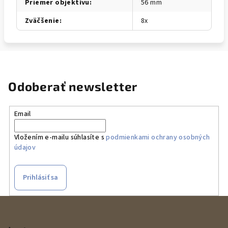
Priemer objektívu
:
56 mm
Zväčšenie
:
8x
Odoberať newsletter
Email
Vložením e-mailu súhlasíte s
podmienkami ochrany osobných
údajov
Prihlásiť sa
Z
á