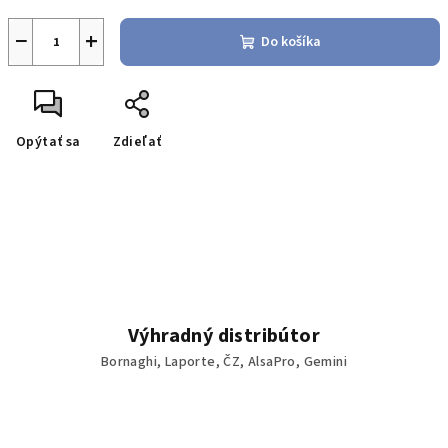
−
+
Do košíka
Opýtať sa
Zdieľať
Výhradný distribútor
Bornaghi, Laporte, ČZ, AlsaPro, Gemini