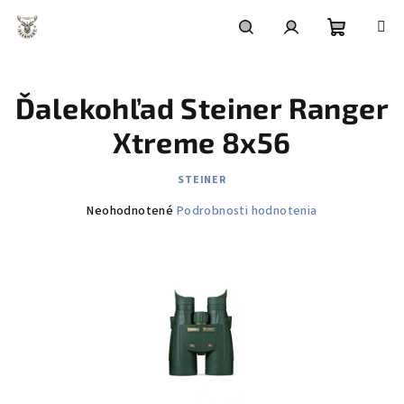
Prejsť
na
obsah
Nákupn
Hľadať
Prihlásenie
Ďalekohľad Steiner Ranger
košík
Xtreme 8x56
STEINER
Priemerné
Neohodnotené
Podrobnosti hodnotenia
hodnotenie
produktu
je
0,0
z
5
hviezdičiek.