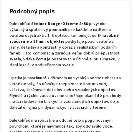
Podrobný popis
Dalekohľad
Steiner Ranger Xtreme 8×56
je vysoko
výkonný a spoľahlivý pomocník pre každého nadšenca
outdoorových aktivít. S optikou kombinujúcou
8-násobné
zväčšenie
a
56 mm objektív
poskytuje pozorovateľovi
jasný, detailný a kontrastný obraz s realistickým podaním
farieb. Táto kombinácia zaručuje veľmi dobrú priepustnosť
svetla, vďaka čomu je pozorovanie účinné aj pri súmraku, v
tieni lesa či v podvečernom svetle.
Optika je navrhnutá s dôrazom na vysoký kontrast obrazu a
verné detaily, čo uľahčuje rozpoznanie kontúr zveri,
vtáctva, terénnych detailov alebo vzdialených objektov.
Plynulé a rýchle zaostrovanie umožňuje okamžité prechody
medzi sledovaním blízkych a vzdialenejších objektov, čo je
dôležité najmä pri dynamických situáciách v teréne.
Dalekohľad má robustné a odolné telo s pogumovaným
povrchom, ktoré je navrhnuté tak, aby odolávalo vode,