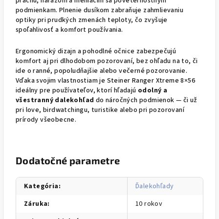
prachu, nárazom a meniacim sa poveternostným
podmienkam. Plnenie dusíkom zabraňuje zahmlievaniu
optiky pri prudkých zmenách teploty, čo zvyšuje
spoľahlivosť a komfort používania.
Ergonomický dizajn a pohodlné očnice zabezpečujú
komfort aj pri dlhodobom pozorovaní, bez ohľadu na to, či
ide o ranné, popoludňajšie alebo večerné pozorovanie.
Vďaka svojim vlastnostiam je Steiner Ranger Xtreme 8×56
ideálny pre používateľov, ktorí hľadajú
odolný a
všestranný dalekohľad
do náročných podmienok — či už
pri love, birdwatchingu, turistike alebo pri pozorovaní
prírody všeobecne.
Dodatočné parametre
Kategória
:
Ďalekohľady
Záruka
:
10 rokov