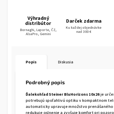
Výhradný
Darček zdarma
distribútor
Ku každej objednávke
Bornaghi, Laporte, ČZ,
nad 300 €
AlsaPro, Gemini
Popis
Diskusia
Podrobný popis
Ďalekohľad Steiner BluHorizons 10x26
je urče
potrebujú spoľahlivú optiku v kompaktnom tel
automaticky upravuje množstvo prenášaného sv
redukuje oslnenie a zvyšuje komfort pri pozoro