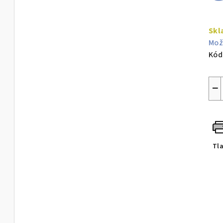
Jed
cen
Skl
Mož
Kód
−
Tl