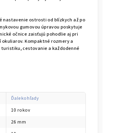
 nastavenie ostrosti od blízkych až po
tišmykovou gumovou úpravou poskytuje
ické očnice zaisťujú pohodlie aj pri
ní okuliarov. Kompaktné rozmery a
 turistiku, cestovanie a každodenné
Ďalekohľady
10 rokov
26 mm