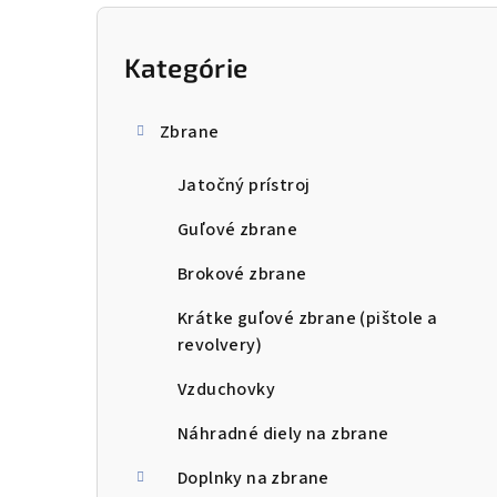
B
o
Kategórie
Preskočiť
kategórie
č
Zbrane
n
Jatočný prístroj
ý
p
Guľové zbrane
a
Brokové zbrane
n
Krátke guľové zbrane (pištole a
revolvery)
e
Vzduchovky
l
Náhradné diely na zbrane
Doplnky na zbrane