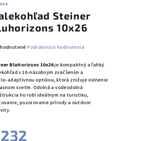
INER
alekohľad Steiner
luhorizons 10x26
emerné
hodnotené
Podrobnosti hodnotenia
notenie
duktu
iner BluHorizons 10x26
je kompaktný a ľahký
ekohľad s 10‑násobným zväčšením a
tlo‑adaptívnou optikou, ktorá znižuje oslnenie
 jasnom svetle. Odolná a vodeodolná
štrukcia ho robí ideálnym na turistiku,
zdičiek.
tovanie, pozorovanie prírody a outdoor
vity.
232