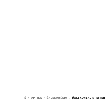
Prejsť
na
obsah
/
OPTIKA
/
ĎALEKOHĽADY
/
ĎALEKOHĽAD STEINER 
DOMOV