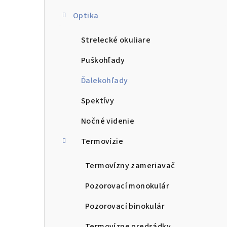
Optika
Strelecké okuliare
Puškohľady
Ďalekohľady
Spektívy
Nočné videnie
Termovízie
Termovízny zameriavač
Pozorovací monokulár
Pozorovací binokulár
Termovízne predsádky