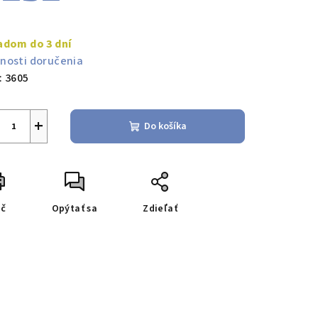
notková
a:
adom do 3 dní
nosti doručenia
:
3605
+
Do košíka
ač
Opýtať sa
Zdieľať