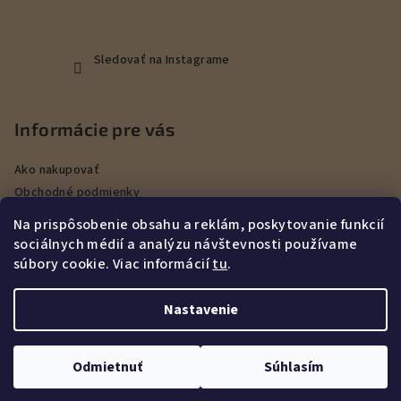
Sledovať na Instagrame
Informácie pre vás
Ako nakupovať
Obchodné podmienky
Podmienky ochrany osobných údajov
Na prispôsobenie obsahu a reklám, poskytovanie funkcií
Veľkoobchod
sociálnych médií a analýzu návštevnosti používame
Kontakty
súbory cookie. Viac informácií
tu
.
Služby
Nastavenie
Copyright 2026
DEERHUNT Poľovníctvo Hurbanovo
. Všetky
práva vyhradené.
Upraviť nastavenie cookies
Odmietnuť
Súhlasím
Vytvoril Shoptet