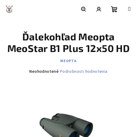
Prejsť
na
obsah
Nákupn
Hľadať
Prihlásenie
Ďalekohľad Meopta
košík
MeoStar B1 Plus 12x50 HD
MEOPTA
Priemerné
Neohodnotené
Podrobnosti hodnotenia
hodnotenie
produktu
je
0,0
z
5
hviezdičiek.