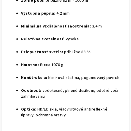
Zorné pole:
približne 92 m / 1000 m
Výstupná pupila:
4,2 mm
Minimálna vzdialenosť zaostrenia:
3,4 m
Relatívna svetelnosť:
vysoká
Priepustnosť svetla:
približne 88 %
Hmotnosť:
cca 1070 g
Konštrukcia:
hliníková zliatina, pogumovaný povrch
Odolnosť:
vodotesné, plnené dusíkom, odolné voči
zahmlievaniu
Optika:
HD/ED sklá, viacvrstvové antireflexné
úpravy, ochranné vrstvy