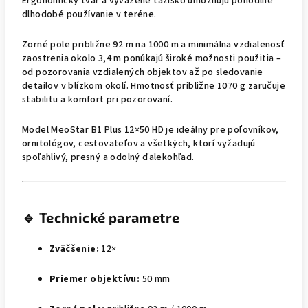
Ergonomický tvar a vyvážené ťažisko umožňujú pohodlné
dlhodobé používanie v teréne.
Zorné pole približne 92 m na 1000 m a minimálna vzdialenosť
zaostrenia okolo 3,4 m ponúkajú široké možnosti použitia –
od pozorovania vzdialených objektov až po sledovanie
detailov v blízkom okolí. Hmotnosť približne 1070 g zaručuje
stabilitu a komfort pri pozorovaní.
Model MeoStar B1 Plus 12×50 HD je ideálny pre poľovníkov,
ornitológov, cestovateľov a všetkých, ktorí vyžadujú
spoľahlivý, presný a odolný ďalekohľad.
🔹
Technické parametre
Zväčšenie:
12×
Priemer objektívu:
50 mm