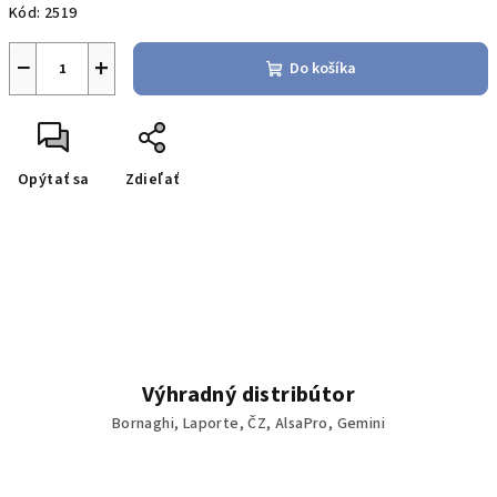
Kód:
2519
−
+
Do košíka
Opýtať sa
Zdieľať
Výhradný distribútor
Bornaghi, Laporte, ČZ, AlsaPro, Gemini