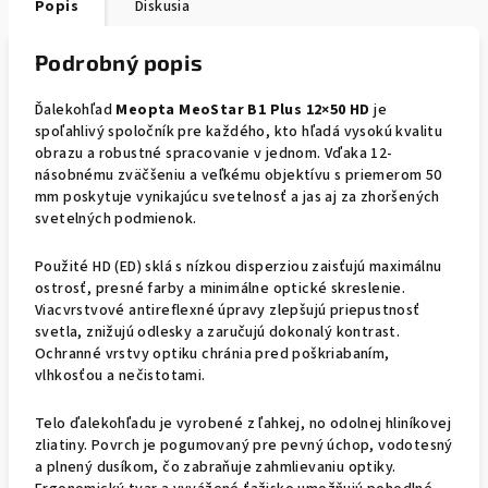
Popis
Diskusia
Podrobný popis
Ďalekohľad
Meopta MeoStar B1 Plus 12×50 HD
je
spoľahlivý spoločník pre každého, kto hľadá vysokú kvalitu
obrazu a robustné spracovanie v jednom. Vďaka 12-
násobnému zväčšeniu a veľkému objektívu s priemerom 50
mm poskytuje vynikajúcu svetelnosť a jas aj za zhoršených
svetelných podmienok.
Použité HD (ED) sklá s nízkou disperziou zaisťujú maximálnu
ostrosť, presné farby a minimálne optické skreslenie.
Viacvrstvové antireflexné úpravy zlepšujú priepustnosť
svetla, znižujú odlesky a zaručujú dokonalý kontrast.
Ochranné vrstvy optiku chránia pred poškriabaním,
vlhkosťou a nečistotami.
Telo ďalekohľadu je vyrobené z ľahkej, no odolnej hliníkovej
zliatiny. Povrch je pogumovaný pre pevný úchop, vodotesný
a plnený dusíkom, čo zabraňuje zahmlievaniu optiky.