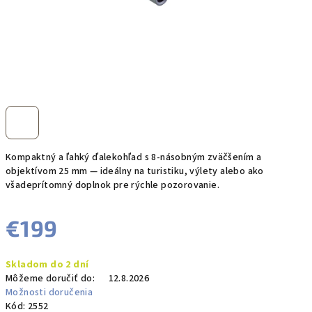
Kompaktný a ľahký ďalekohľad s 8-násobným zväčšením a
objektívom 25 mm — ideálny na turistiku, výlety alebo ako
všadeprítomný doplnok pre rýchle pozorovanie.
€199
Jednotková
Skladom do 2 dní
cena:
Môžeme doručiť do:
12.8.2026
Možnosti doručenia
Kód:
2552