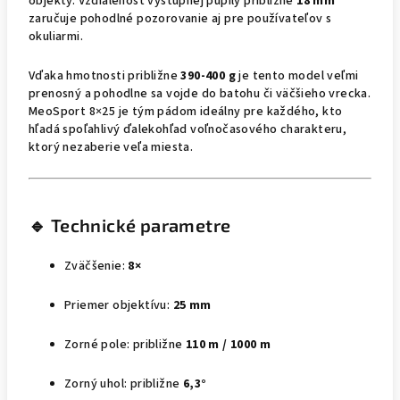
objekty. Vzdialenosť výstupnej pupily približne
18 mm
zaručuje pohodlné pozorovanie aj pre používateľov s
okuliarmi.
Vďaka hmotnosti približne
390-400 g
je tento model veľmi
prenosný a pohodlne sa vojde do batohu či väčšieho vrecka.
MeoSport 8×25 je tým pádom ideálny pre každého, kto
hľadá spoľahlivý ďalekohľad voľnočasového charakteru,
ktorý nezaberie veľa miesta.
🔹 Technické parametre
Zväčšenie:
8×
Priemer objektívu:
25 mm
Zorné pole: približne
110 m / 1000 m
Zorný uhol: približne
6,3°