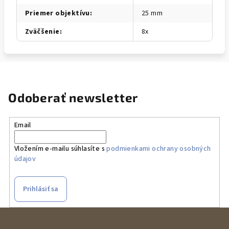
Priemer objektívu
:
25 mm
Zväčšenie
:
8x
Odoberať newsletter
Email
Vložením e-mailu súhlasíte s
podmienkami ochrany osobných
údajov
Prihlásiť sa
Z
á