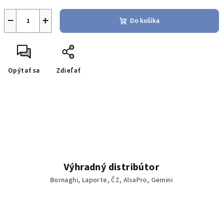
−
+
Do košíka
Opýtať sa
Zdieľať
Výhradný distribútor
Bornaghi, Laporte, ČZ, AlsaPro, Gemini