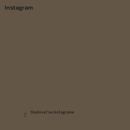
p
Instagram
ä
t
i
e
Sledovať na Instagrame