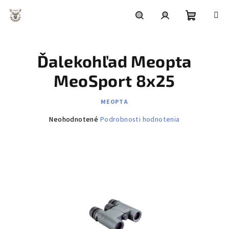
Prejsť
na
obsah
Nákupn
Hľadať
Prihlásenie
Ďalekohľad Meopta
košík
MeoSport 8x25
MEOPTA
Priemerné
Neohodnotené
Podrobnosti hodnotenia
hodnotenie
produktu
je
0,0
z
5
hviezdičiek.