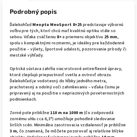
Podrobný popis
Ďalekohľad
Meopta MeoSport 8×25
predstavuje výbornú
voľbu pre tých, ktorí chcú mať kvalitnú optiku stále so
sebou. Vďaka zväčšeniu
8×
a priemeru objektívu
25 mm
,
spolu s kompaktnými rozmermi, je ideálny pre každodenné
použitie – výlety, športové udalosti, pozorovanie prírody či
mestské výhľady.
Optická sústava zahŕňa viacvrstvové antireflexné úpravy,
ktoré zlepšujú priepustnosť svetla a ostrosť obrazu.
Ďalekohľad je vodotesný do hĺbky jedného metra,
prachotesný a odolný voči zahmlievaniu – vďaka čomu je
pripravený aj na použitie v nepriaznivých poveternostných
podmienkach.
Zorné pole približne
110 m na 1000 m
(čo zodpovedá
zornému uhlu cca 6,3°) umožňuje pohodlné sledovanie
širších scén. Minimálna zaostrovacia vzdialenosť je približne
3 m
, čo znamená, že môžete pozorovať aj relatívne blízke