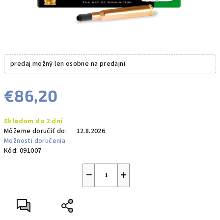
predaj možný len osobne na predajni
€86,20
Jednotková
Skladom do 2 dní
cena:
Môžeme doručiť do:
12.8.2026
Možnosti doručenia
Kód:
091007
−
+