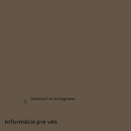
ä
t
i
e
Sledovať na Instagrame
Informácie pre vás