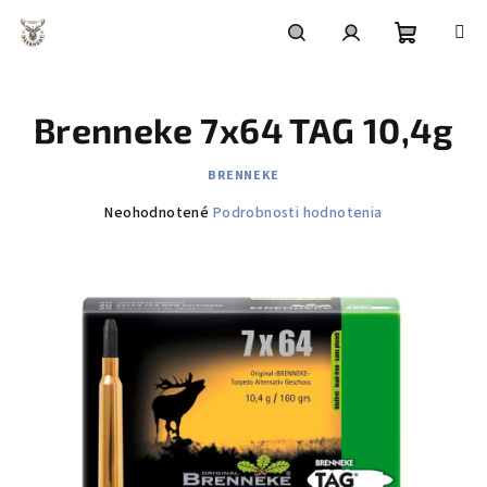
Prejsť
na
obsah
Nákupn
Hľadať
Prihlásenie
Brenneke 7x64 TAG 10,4g
košík
BRENNEKE
Priemerné
Neohodnotené
Podrobnosti hodnotenia
hodnotenie
produktu
je
0,0
z
5
hviezdičiek.