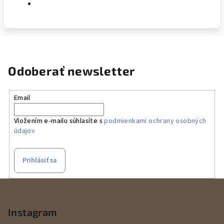
Odoberať newsletter
Email
Vložením e-mailu súhlasíte s
podmienkami ochrany osobných
údajov
Prihlásiť sa
Z
á
p
Instagram