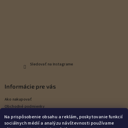
Sledovať na Instagrame
Informácie pre vás
Ako nakupovať
Obchodné podmienky
Podmienky ochrany osobných údajov
Na prispôsobenie obsahu a reklám, poskytovanie funkcií
Veľkoobchod
sociálnych médií a analýzu návštevnosti používame