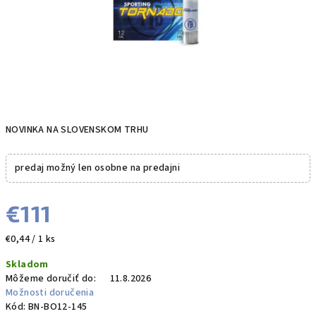
NOVINKA NA SLOVENSKOM TRHU
predaj možný len osobne na predajni
€111
Jednotková
€0,44 / 1 ks
cena:
Skladom
Môžeme doručiť do:
11.8.2026
Možnosti doručenia
Kód:
BN-BO12-145