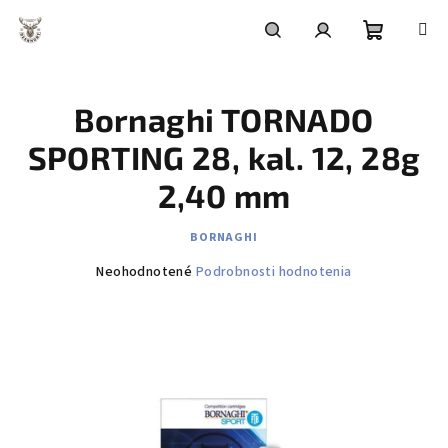
Prejsť
na
obsah
Nákupn
Hľadať
Prihlásenie
Bornaghi TORNADO
košík
SPORTING 28, kal. 12, 28g
2,40 mm
BORNAGHI
Priemerné
Neohodnotené
Podrobnosti hodnotenia
hodnotenie
produktu
je
0,0
z
5
hviezdičiek.