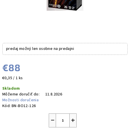
predaj možný len osobne na predajni
€88
Jednotková
€0,35 / 1 ks
cena:
Skladom
Môžeme doručiť do:
11.8.2026
Možnosti doručenia
Kód:
BN-BO12-126
−
+