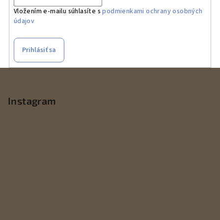
Vložením e-mailu súhlasíte s
podmienkami ochrany osobných
údajov
Prihlásiť sa
Z
á
p
Instagram
ä
t
i
e