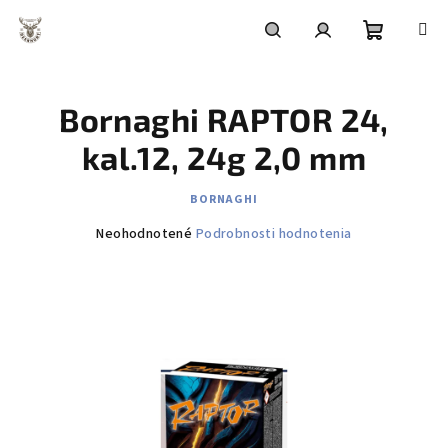
Prejsť
na
obsah
Nákupn
Hľadať
Prihlásenie
Bornaghi RAPTOR 24,
košík
kal.12, 24g 2,0 mm
BORNAGHI
Priemerné
Neohodnotené
Podrobnosti hodnotenia
hodnotenie
produktu
je
0,0
z
5
hviezdičiek.