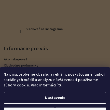
Sledovať na Instagrame
Informácie pre vás
Ako nakupovať
Obchodné podmienky
Podmienky ochrany osobných údajov
Na prispôsobenie obsahu a reklám, poskytovanie funkcií
Veľkoobchod
sociálnych médií a analýzu návštevnosti používame
Kontakty
súbory cookie. Viac informácií
tu
.
Služby
Nastavenie
Copyright 2026
DEERHUNT Poľovníctvo Hurbanovo
. Všetky
práva vyhradené.
Upraviť nastavenie cookies