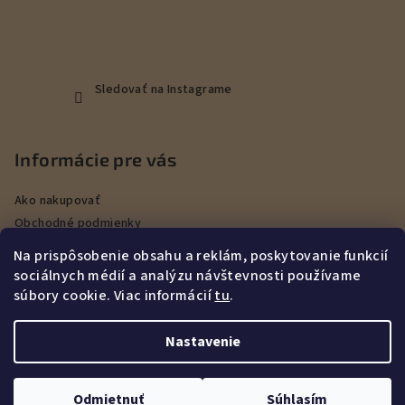
Sledovať na Instagrame
Informácie pre vás
Ako nakupovať
Obchodné podmienky
Podmienky ochrany osobných údajov
Na prispôsobenie obsahu a reklám, poskytovanie funkcií
Veľkoobchod
sociálnych médií a analýzu návštevnosti používame
Kontakty
súbory cookie. Viac informácií
tu
.
Služby
Nastavenie
Copyright 2026
DEERHUNT Poľovníctvo Hurbanovo
. Všetky
práva vyhradené.
Upraviť nastavenie cookies
Odmietnuť
Súhlasím