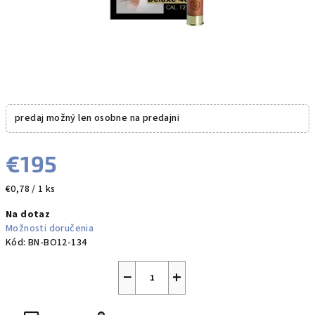
predaj možný len osobne na predajni
€195
Jednotková
€0,78 / 1 ks
cena:
Na dotaz
Možnosti doručenia
Kód:
BN-BO12-134
−
+