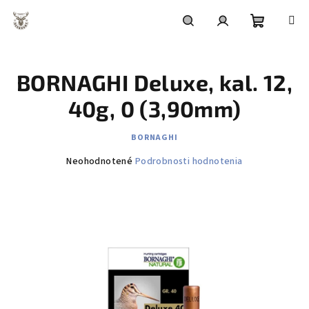
Prejsť
na
obsah
Nákupn
Hľadať
Prihlásenie
BORNAGHI Deluxe, kal. 12,
košík
40g, 0 (3,90mm)
BORNAGHI
Priemerné
Neohodnotené
Podrobnosti hodnotenia
hodnotenie
produktu
je
0,0
z
5
hviezdičiek.