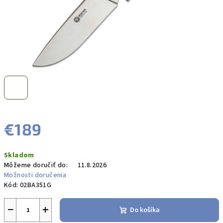
€189
Jednotková
Skladom
cena:
Môžeme doručiť do:
11.8.2026
Možnosti doručenia
Kód:
02BA351G
−
+
Do košíka