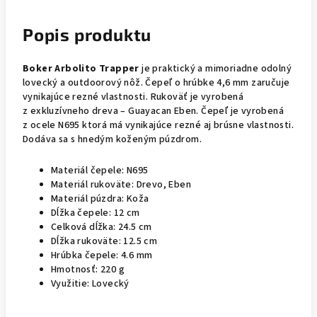
Popis produktu
Boker Arbolito Trapper
je praktický a mimoriadne odolný
lovecký a outdoorový nôž. Čepeľ o hrúbke 4,6 mm zaručuje
vynikajúce rezné vlastnosti. Rukoväť je vyrobená
z exkluzívneho dreva – Guayacan Eben. Čepeľ je vyrobená
z ocele N695 ktorá má vynikajúce rezné aj brúsne vlastnosti.
Dodáva sa s hnedým koženým púzdrom.
Materiál čepele:
N695
Materiál rukoväte:
Drevo, Eben
Materiál púzdra:
Koža
Dĺžka čepele:
12 cm
Celková dĺžka:
24.5 cm
Dĺžka rukoväte:
12.5 cm
Hrúbka čepele:
4.6 mm
Hmotnosť:
220 g
Využitie:
Lovecký