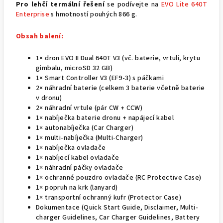
Pro lehčí termální řešení
se podívejte na
EVO Lite 640T
Enterprise
s hmotností pouhých 866 g.
Obsah balení:
1× dron EVO II Dual 640T V3 (vč. baterie, vrtulí, krytu
gimbalu, microSD 32 GB)
1× Smart Controller V3 (EF9-3) s páčkami
2× náhradní baterie (celkem 3 baterie včetně baterie
v dronu)
2× náhradní vrtule (pár CW + CCW)
1× nabíječka baterie dronu + napájecí kabel
1× autonabíječka (Car Charger)
1× multi-nabíječka (Multi-Charger)
1× nabíječka ovladače
1× nabíjecí kabel ovladače
1× náhradní páčky ovladače
1× ochranné pouzdro ovladače (RC Protective Case)
1× popruh na krk (lanyard)
1× transportní ochranný kufr (Protector Case)
Dokumentace (Quick Start Guide, Disclaimer, Multi-
charger Guidelines, Car Charger Guidelines, Battery