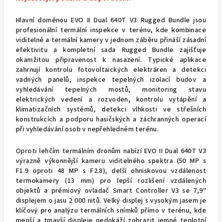
Hlavní doménou EVO II Dual 640T V3 Rugged Bundle jsou
profesionální termální inspekce v terénu, kde kombinace
viditelné a termální kamery v jednom záběru přináší zásadní
efektivitu a kompletní sada Rugged Bundle zajišťuje
okamžitou připravenost k nasazení. Typické aplikace
zahrnují kontrolu fotovoltaických elektráren a detekci
vadných panelů, inspekce tepelných izolací budov a
vyhledávání tepelných mostů, monitoring stavu
elektrických vedení a rozvoden, kontrolu vytápění a
klimatizačních systémů, detekci vlhkosti ve střešních
konstrukcích a podporu hasičských a záchranných operací
při vyhledávání osob v nepřehledném terénu.
Oproti lehčím termálním dronům nabízí EVO II Dual 640T V3
výrazně výkonnější kameru viditelného spektra (50 MP s
F1.9 oproti 48 MP s F2.8), delší ohniskovou vzdálenost
termokamery (13 mm) pro lepší rozlišení vzdálených
objektů a prémiový ovladač Smart Controller V3 se 7,9"
displejem o jasu 2 000 nitů. Velký displej s vysokým jasem je
klíčový pro analýzu termálních snímků přímo v terénu, kde
menší a tmavší displeje nedokáží zobrazit jemné teplotní