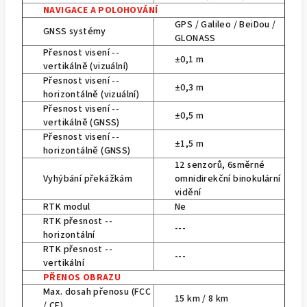
NAVIGACE A POLOHOVÁNÍ
GPS / Galileo / BeiDou /
GNSS systémy
GLONASS
Přesnost visení --
±0,1 m
vertikálně (vizuální)
Přesnost visení --
±0,3 m
horizontálně (vizuální)
Přesnost visení --
±0,5 m
vertikálně (GNSS)
Přesnost visení --
±1,5 m
horizontálně (GNSS)
12 senzorů, 6směrné
Vyhýbání překážkám
omnidirekční binokulární
vidění
RTK modul
Ne
RTK přesnost --
---
horizontální
RTK přesnost --
---
vertikální
PŘENOS OBRAZU
Max. dosah přenosu (FCC
15 km / 8 km
/ CE)