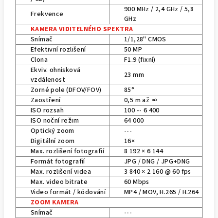
900 MHz / 2,4 GHz / 5,8
Frekvence
GHz
KAMERA VIDITELNÉHO SPEKTRA
Snímač
1/1,28" CMOS
Efektivní rozlišení
50 MP
Clona
F1.9 (fixní)
Ekviv. ohnisková
23 mm
vzdálenost
Zorné pole (DFOV/FOV)
85°
Zaostření
0,5 m až ∞
ISO rozsah
100 -- 6 400
ISO noční režim
64 000
Optický zoom
---
Digitální zoom
16×
Max. rozlišení fotografií
8 192 × 6 144
Formát fotografií
JPG / DNG / JPG+DNG
Max. rozlišení videa
3 840 × 2 160 @ 60 fps
Max. video bitrate
60 Mbps
Video formát / kódování
MP4 / MOV, H.265 / H.264
ZOOM KAMERA
Snímač
---