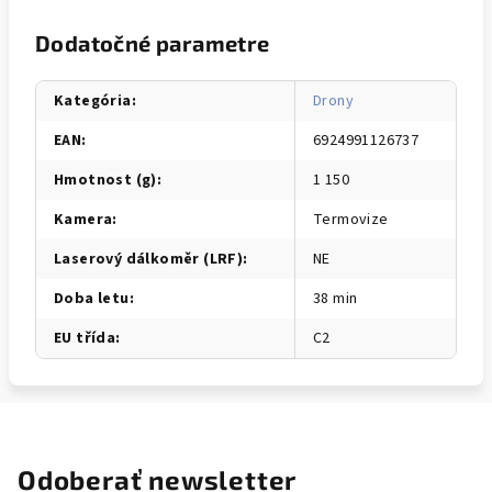
Dodatočné parametre
Kategória
:
Drony
EAN
:
6924991126737
Hmotnost (g)
:
1 150
Kamera
:
Termovize
Laserový dálkoměr (LRF)
:
NE
Doba letu
:
38 min
EU třída
:
C2
Odoberať newsletter