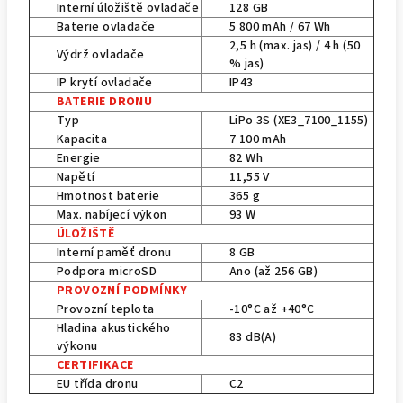
Interní úložiště ovladače
128 GB
Baterie ovladače
5 800 mAh / 67 Wh
2,5 h (max. jas) / 4 h (50
Výdrž ovladače
% jas)
IP krytí ovladače
IP43
BATERIE DRONU
Typ
LiPo 3S (XE3_7100_1155)
Kapacita
7 100 mAh
Energie
82 Wh
Napětí
11,55 V
Hmotnost baterie
365 g
Max. nabíjecí výkon
93 W
ÚLOŽIŠTĚ
Interní paměť dronu
8 GB
Podpora microSD
Ano (až 256 GB)
PROVOZNÍ PODMÍNKY
Provozní teplota
-10°C až +40°C
Hladina akustického
83 dB(A)
výkonu
CERTIFIKACE
EU třída dronu
C2