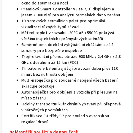
okno do soumraku a noci
Prémiový Smart Controller V3 se 7,9" displejem a
jasem 2 000 nitů pro analýzu termálních dat v terénu
10 barevných termálních palet pro optimální
vizualizaci různých typů závad
Měření teplot v rozsahu -20°C až +550°C pokrývá
většinu inspekčních i průmyslových scénářů
6směrné omnidirekční vyhýbání překážkám se 12
senzory pro bezpečné inspekce
Trojfrekvenční přenos obrazu 900 MHz / 2,4 GHz / 5,8
GHz s dosahem až 15 km (FCC)
Tři baterie v balení zajišťují provozní dobu přes 110
minut bez nutnosti dobíjení
Multi-nabíječka pro současné nabíjení všech baterií
zkracuje prostoje
Autonabíječka pro dobíjení z vozidla při přesunu na
místo zásahu
Odolný transportní kufr chrání vybavení při přepravě
v náročných podmínkách
Certifikace EU třídy C2 pro soulad s evropskou
regulací dronů
Nejčastější použití a doporučení: