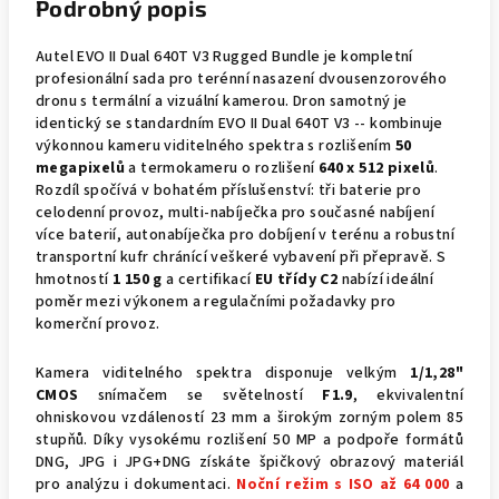
Podrobný popis
Autel EVO II Dual 640T V3 Rugged Bundle je kompletní
profesionální sada pro terénní nasazení dvousenzorového
dronu s termální a vizuální kamerou. Dron samotný je
identický se standardním EVO II Dual 640T V3 -- kombinuje
výkonnou kameru viditelného spektra s rozlišením
50
megapixelů
a termokameru o rozlišení
640 x 512 pixelů
.
Rozdíl spočívá v bohatém příslušenství: tři baterie pro
celodenní provoz, multi-nabíječka pro současné nabíjení
více baterií, autonabíječka pro dobíjení v terénu a robustní
transportní kufr chránící veškeré vybavení při přepravě. S
hmotností
1 150 g
a certifikací
EU třídy C2
nabízí ideální
poměr mezi výkonem a regulačními požadavky pro
komerční provoz.
Kamera viditelného spektra disponuje velkým
1/1,28"
CMOS
snímačem se světelností
F1.9
, ekvivalentní
ohniskovou vzdáleností 23 mm a širokým zorným polem 85
stupňů. Díky vysokému rozlišení 50 MP a podpoře formátů
DNG, JPG i JPG+DNG získáte špičkový obrazový materiál
pro analýzu i dokumentaci.
Noční režim s ISO až 64 000
a