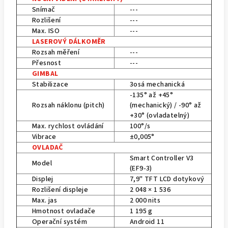
Snímač
---
Rozlišení
---
Max. ISO
---
LASEROVÝ DÁLKOMĚR
Rozsah měření
---
Přesnost
---
GIMBAL
Stabilizace
3osá mechanická
-135° až +45°
Rozsah náklonu (pitch)
(mechanický) / -90° až
+30° (ovladatelný)
Max. rychlost ovládání
100°/s
Vibrace
±0,005°
OVLADAČ
Smart Controller V3
Model
(EF9-3)
Displej
7,9" TFT LCD dotykový
Rozlišení displeje
2 048 × 1 536
Max. jas
2 000 nits
Hmotnost ovladače
1 195 g
Operační systém
Android 11