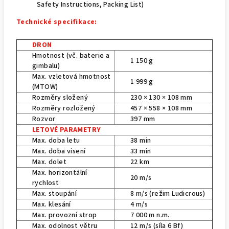
Safety Instructions, Packing List)
Technické specifikace:
DRON
Hmotnost (vč. baterie a
1 150 g
gimbalu)
Max. vzletová hmotnost
1 999 g
(MTOW)
Rozměry složený
230 × 130 × 108 mm
Rozměry rozložený
457 × 558 × 108 mm
Rozvor
397 mm
LETOVÉ PARAMETRY
Max. doba letu
38 min
Max. doba visení
33 min
Max. dolet
22 km
Max. horizontální
20 m/s
rychlost
Max. stoupání
8 m/s (režim Ludicrous)
Max. klesání
4 m/s
Max. provozní strop
7 000 m n.m.
Max. odolnost větru
12 m/s (síla 6 Bf)