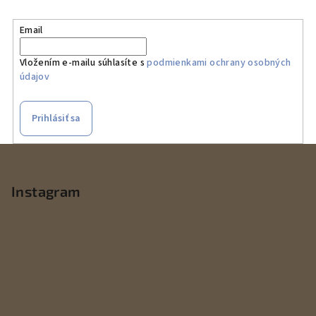
Email
Vložením e-mailu súhlasíte s
podmienkami ochrany osobných
údajov
Prihlásiť sa
Z
á
p
Instagram
ä
t
i
e