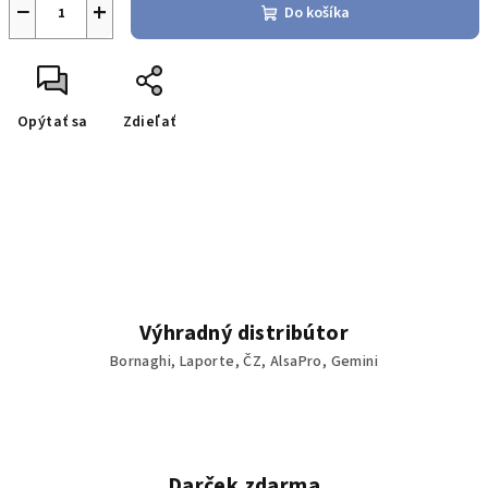
−
+
Do košíka
Opýtať sa
Zdieľať
Výhradný distribútor
Bornaghi, Laporte, ČZ, AlsaPro, Gemini
Darček zdarma