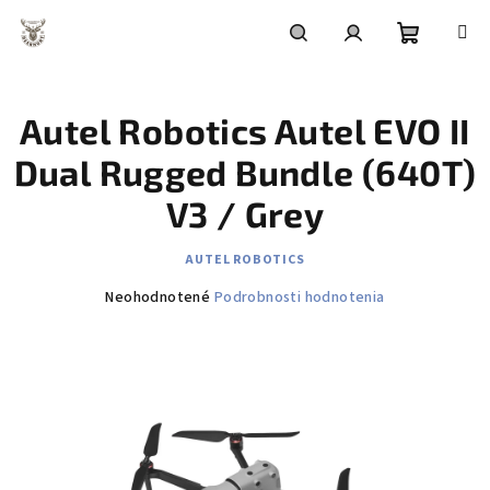
Prejsť
na
obsah
Nákupn
Hľadať
Prihlásenie
Autel Robotics Autel EVO II
košík
Dual Rugged Bundle (640T)
V3 / Grey
AUTEL ROBOTICS
Priemerné
Neohodnotené
Podrobnosti hodnotenia
hodnotenie
produktu
je
0,0
z
5
hviezdičiek.