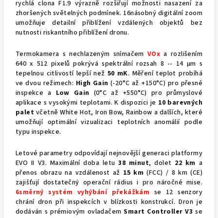
rychlá clona F1.9 výrazně rozšiřují možnosti nasazení za
zhoršených světelných podmínek. 16násobný digitální zoom
umožňuje detailní přiblížení vzdálených objektů bez
nutnosti riskantního přiblížení dronu.
Termokamera s nechlazeným snímačem
VOx
a rozlišením
640 x 512 pixelů pokrývá spektrální rozsah 8 -- 14 μm s
tepelnou citlivostí lepší než
50 mK
. Měření teplot probíhá
ve dvou režimech:
High Gain
(-20°C až +150°C) pro přesné
inspekce a
Low Gain
(0°C až +550°C) pro průmyslové
aplikace s vysokými teplotami. K dispozici je
10 barevných
palet
včetně White Hot, Iron Bow, Rainbow a dalších, které
umožňují optimální vizualizaci teplotních anomálií podle
typu inspekce.
Letové parametry odpovídají nejnovější generaci platformy
EVO II V3. Maximální doba letu
38 minut
, dolet
22 km
a
přenos obrazu na vzdálenost až
15 km
(FCC) / 8 km (CE)
zajišťují dostatečný operační rádius i pro náročné mise.
6směrný systém vyhýbání překážkám
se 12 senzory
chrání dron při inspekcích v blízkosti konstrukcí. Dron je
dodáván s prémiovým ovladačem
Smart Controller V3
se