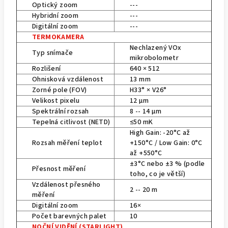
Optický zoom
---
Hybridní zoom
---
Digitální zoom
---
TERMOKAMERA
Nechlazený VOx
Typ snímače
mikrobolometr
Rozlišení
640 × 512
Ohnisková vzdálenost
13 mm
Zorné pole (FOV)
H33° × V26°
Velikost pixelu
12 μm
Spektrální rozsah
8 -- 14 μm
Tepelná citlivost (NETD)
≤50 mK
High Gain: -20°C až
Rozsah měření teplot
+150°C / Low Gain: 0°C
až +550°C
±3°C nebo ±3 % (podle
Přesnost měření
toho, co je větší)
Vzdálenost přesného
2 -- 20 m
měření
Digitální zoom
16×
Počet barevných palet
10
NOČNÍ VIDĚNÍ (STARLIGHT)