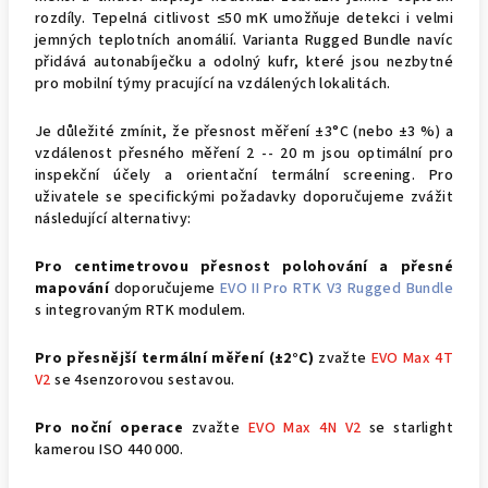
rozdíly. Tepelná citlivost ≤50 mK umožňuje detekci i velmi
jemných teplotních anomálií. Varianta Rugged Bundle navíc
přidává autonabíječku a odolný kufr, které jsou nezbytné
pro mobilní týmy pracující na vzdálených lokalitách.
Je důležité zmínit, že přesnost měření ±3°C (nebo ±3 %) a
vzdálenost přesného měření 2 -- 20 m jsou optimální pro
inspekční účely a orientační termální screening. Pro
uživatele se specifickými požadavky doporučujeme zvážit
následující alternativy:
Pro centimetrovou přesnost polohování a přesné
mapování
doporučujeme
EVO II Pro RTK V3 Rugged Bundle
s integrovaným RTK modulem.
Pro přesnější termální měření (±2°C)
zvažte
EVO Max 4T
V2
se 4senzorovou sestavou.
Pro noční operace
zvažte
EVO Max 4N V2
se starlight
kamerou ISO 440 000.