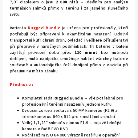
7,9" displejem o jasu
2 000 nitů
-- ideálním pro analýzu
termálních snímků přímo v terénu i za jasného slunečního
svitu.
Varianta
Rugged Bundle
je určena pro profesionály, kteří
potřebují být připraveni k okamžitému nasazení. Odolný
transportní kufr chrání dron, ovladač i veškeré příslušenství
při přepravě v náročných podmínkách. Tři baterie v balení
zajišťují provozní dobu přes
110 minut
bez nutnosti
dobíjení, multi-nabíječka umožňuje nabíjet všechny baterie
současně a autonabíječka řeší dobíjení přímo z vozidla při
přesunu na místo zásahu.
Přednosti:
Kompletní sada Rugged Bundle -- vše potřebné pro
profesionální terénní nasazení v jednom kufru
Dvousenzorová sestava s 50 MP kamerou (F1.9) a
termokamerou 640 x 512 pro simultánní snímání
Velký 1/1,28" snímač s clonou F1.9 -- nejsvětelnější
kamera v řadě EVO II V3
Noční režim ISO 64 000 výrazně rozšiřuje operační