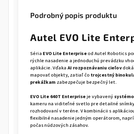
Podrobný popis produktu
Autel EVO Lite Enter
Séria
EVO Lite Enterprise
od Autel Robotics po
rýchle nasadenie a jednoduchú prevádzku vho
aplikácie. Vďaka
AI rozpoznávaniu cieľov
doká
mapovať objekty, zatiaľ čo
trojcestný binokul
prekážkam
zabezpečuje bezpečný let.
EVO Lite 640T Enterprise
je vybavený
systémo
kameru na viditeľné svetlo pre detailné sním
rozhodovaní v teréne. V kombinácii s aplikácio
flexibilné nasadenie jedným operátorom, naprí
počas núdzových zásahov.