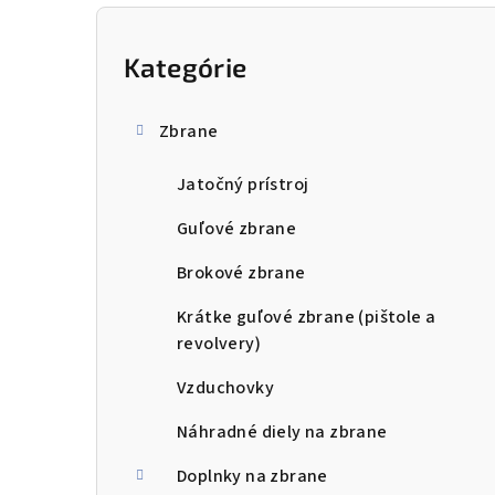
B
o
Kategórie
Preskočiť
kategórie
č
Zbrane
n
Jatočný prístroj
ý
p
Guľové zbrane
a
Brokové zbrane
n
Krátke guľové zbrane (pištole a
revolvery)
e
Vzduchovky
l
Náhradné diely na zbrane
Doplnky na zbrane