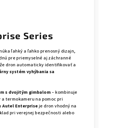
prise Series
núka ľahký a ľahko prenosný dizajn,
dnú pre priemyselné aj záchranné
že dron automaticky identifikovať a
árny systém vyhýbania sa
m s dvojitým gimbalom
– kombinuje
ky a termokameru na pomoc pri
u
Autel Enterprise
je dron vhodný na
klad pri verejnej bezpečnosti alebo