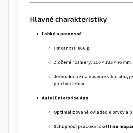
Hlavné charakteristiky
Ľahké a prenosné
Hmotnosť: 866 g
Zložené rozmery: 210 × 123 × 95 mm
Jednoduché na nosenie v batohu, j
používateľom
Autel Enterprise App
Optimalizované ovládacie prvky a p
Schopnosť pracovať s
offline mapa