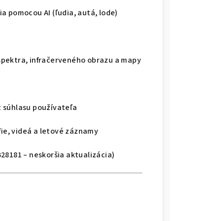
a pomocou AI (ľudia, autá, lode)
spektra, infračerveného obrazu a mapy
 súhlasu používateľa
fie, videá a letové záznamy
28181 – neskoršia aktualizácia)