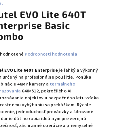
EL
utel EVO Lite 640T
nterprise Basic
ombo
emerné
hodnotené
Podrobnosti hodnotenia
notenie
duktu
el EVO Lite 640T Enterprise
je ľahký a výkonný
n určený na profesionálne použitie. Ponúka
bináciu 48MP kamery a
termálneho
razovania
640×512, pokročilého AI
poznávania objektov a bezpečného letu vďaka
zdičiek.
jcestnému vyhýbaniu sa prekážkam. Rýchle
adenie, jednoduchosť prevádzky a šifrované
adanie dát ho robia ideálnym pre verejnú
pečnosť, záchranné operácie a priemyselné