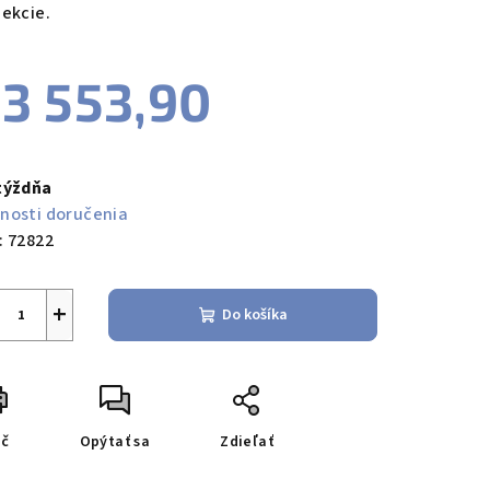
pekcie.
3 553,90
notková
a:
týždňa
nosti doručenia
:
72822
+
Do košíka
ač
Opýtať sa
Zdieľať