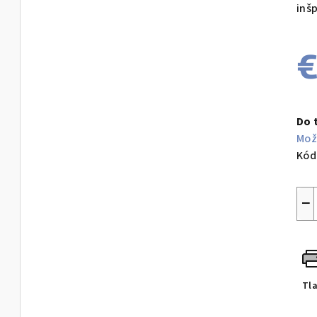
inš
€
Jed
cen
Do 
Mož
Kód
−
Tl