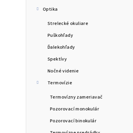
Optika
Strelecké okuliare
Puškohľady
Ďalekohľady
Spektívy
Nočné videnie
Termovízie
Termovízny zameriavač
Pozorovací monokulár
Pozorovací binokulár
Termovízne predsádky