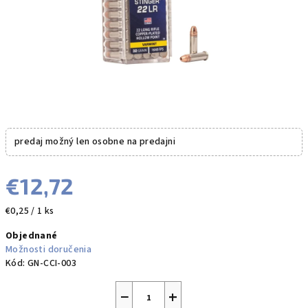
predaj možný len osobne na predajni
€12,72
Jednotková
€0,25 / 1 ks
cena:
Objednané
Možnosti doručenia
Kód:
GN-CCI-003
−
+