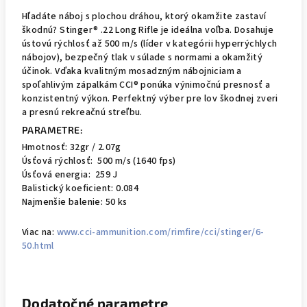
Hľadáte náboj s plochou dráhou, ktorý okamžite zastaví
škodnú? Stinger® .22 Long Rifle je ideálna voľba. Dosahuje
ústovú rýchlosť až 500 m/s (líder v kategórii hyperrýchlych
nábojov), bezpečný tlak v súlade s normami a okamžitý
účinok. Vďaka kvalitným mosadzným nábojniciam a
spoľahlivým zápalkám CCI® ponúka výnimočnú presnosť a
konzistentný výkon. Perfektný výber pre lov škodnej zveri
a presnú rekreačnú streľbu.
PARAMETRE:
Hmotnosť: 32gr / 2.07g
Úsťová rýchlosť: 500 m/s (1640 fps)
Úsťová energia: 259 J
Balistický koeficient: 0.084
Najmenšie balenie: 50 ks
Viac na:
www.cci-ammunition.com/rimfire/cci/stinger/6-
50.html
Dodatočné parametre