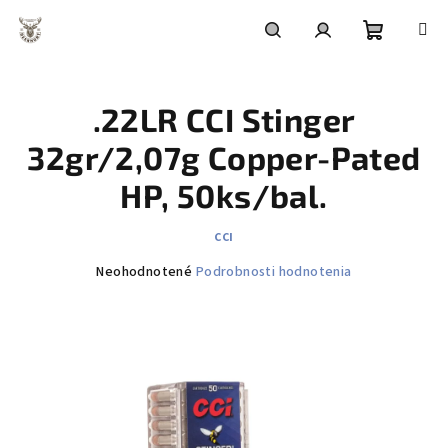
Prejsť
na
obsah
Nákupn
Hľadať
Prihlásenie
.22LR CCI Stinger
košík
32gr/2,07g Copper-Pated
HP, 50ks/bal.
CCI
Priemerné
Neohodnotené
Podrobnosti hodnotenia
hodnotenie
produktu
je
0,0
z
5
hviezdičiek.